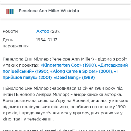
Penelope Ann Miller Wikidata
Роботи
Актор
(28),
День
1964-01-13
народження
Пенелопа Енн Міллер (Penelope Ann Miller) - відома з робіт
у таких проектах:
«Kindergarten Cop» (1990)
,
«Дитсадковий
поліцейський» (1990)
,
«Along Came a Spider» (2001)
,
«І
прийшов павук» (2001)
,
«Dead Bang» (1989)
,
Пе́нелопе Енн Міллер (народилася 13 січня 1964 року під
ім'ям Пе́нелопе Андреа Міллер) – американська акторка.
Вона розпочала свою кар'єру на Бродвеї, знялася у кількох
відомих голлівудських фільмах, особливо на початку 1990-
х років, і продовжує з'являтися у другорядних ролях як у
кіно, так і у телебаченні.