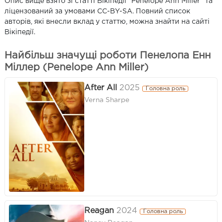
Опис вище взято зі статті Вікіпедії "Penelope Ann Miller" та
ліцензований за умовами CC-BY-SA. Повний список
авторів, які внесли вклад у статтю, можна знайти на сайті
Вікіпедії.
Найбільш значущі роботи Пенелопа Енн
Міллер (Penelope Ann Miller)
After All
2025
Головна роль
Verna Sharpe
Reagan
2024
Головна роль