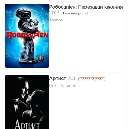
Робосапієн: Перезавантаження
2013
Головна роль
Joanna
Артист
2011
Головна роль
Doris Valentin