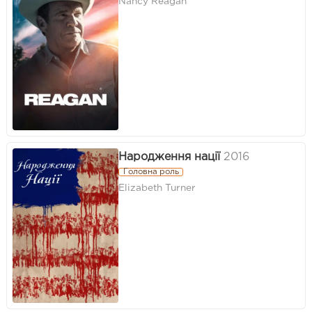
Nancy Reagan
Народження нації
2016
Головна роль
Elizabeth Turner