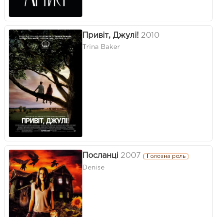
Привіт, Джулі!
2010
Trina Baker
Посланці
2007
Головна роль
Denise