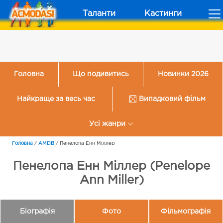
Таланти
Кастинги
Головна
Що подивитись
Новинки 2026
Найкраще за весь час
Випадковий фільм
Усі жанри
Головна
/
AMDB
/
Пенелопа Енн Міллер
Пенелопа Енн Міллер (Penelope
Ann Miller)
Біографія
Фото
Фільмографія