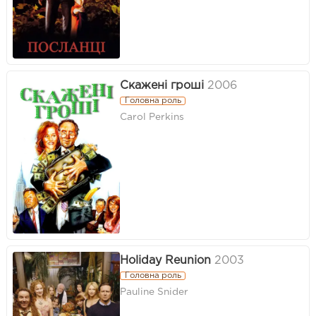
Скажені гроші
2006
Головна роль
Carol Perkins
Holiday Reunion
2003
Головна роль
Pauline Snider