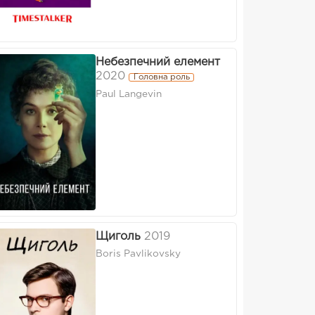
Небезпечний елемент
2020
Головна роль
Paul Langevin
Щиголь
2019
Boris Pavlikovsky