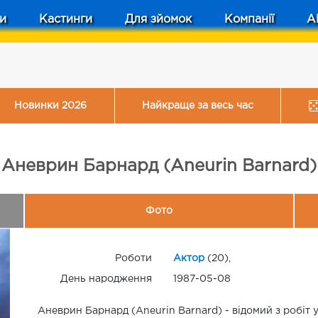
и
Кастинги
Для зйомок
Компанії
A
Новинки 2026
Найкраще за весь час
Аневрин Барнард (Aneurin Barnard)
Фото
Роботи
Актор
(20),
День народження
1987-05-08
Аневрин Барнард (Aneurin Barnard) - відомий з робіт 