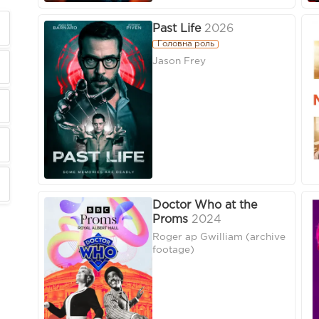
Past Life
2026
Головна роль
Jason Frey
Doctor Who at the
Proms
2024
Roger ap Gwilliam (archive
footage)