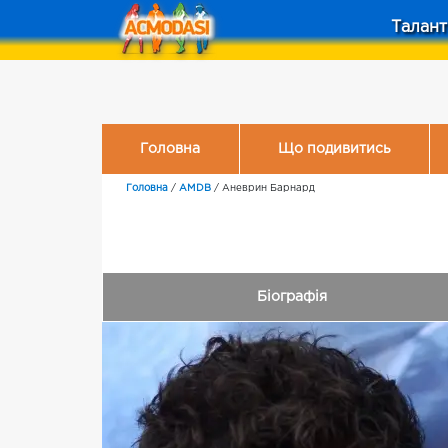
Талант
Головна
Що подивитись
Головна
/
AMDB
/
Аневрин Барнард
Біографія