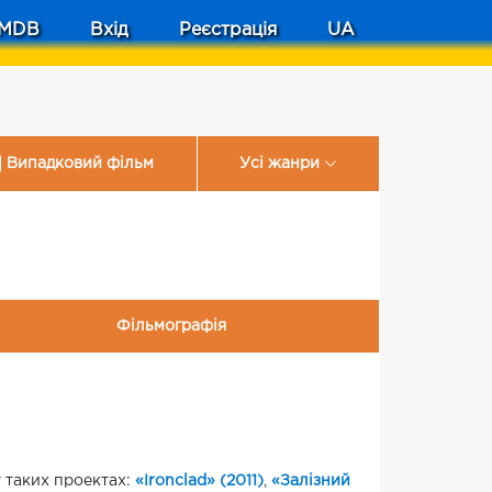
MDB
Вхід
Реєстрація
UA
Випадковий фільм
Усі жанри
Фільмографія
у таких проектах:
«Ironclad» (2011)
,
«Залізний