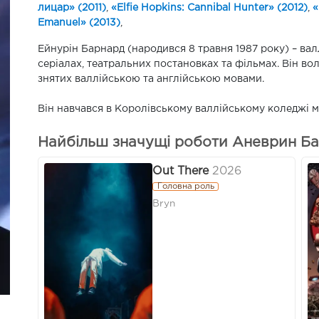
лицар» (2011)
,
«Elfie Hopkins: Cannibal Hunter» (2012)
,
«
Emanuel» (2013)
,
Ейнурін Барнард (народився 8 травня 1987 року) – валл
серіалах, театральних постановках та фільмах. Він вол
знятих валлійською та англійською мовами.
Він навчався в Королівському валлійському коледжі м
Найбільш значущі роботи Аневрин Бар
Out There
2026
Головна роль
Bryn