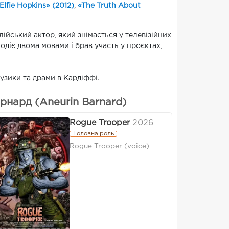
Elfie Hopkins» (2012)
,
«The Truth About
ійський актор, який знімається у телевізійних
одіє двома мовами і брав участь у проєктах,
узики та драми в Кардіффі.
нард (Aneurin Barnard)
Rogue Trooper
2026
Головна роль
Rogue Trooper (voice)