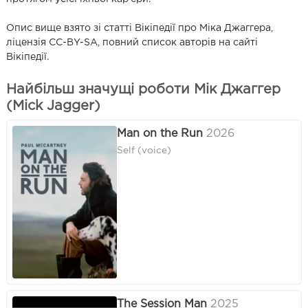
Опис вище взято зі статті Вікіпедії про Міка Джаггера,
ліцензія CC-BY-SA, повний список авторів на сайті
Вікіпедії.
Найбільш значущі роботи Мік Джаггер
(Mick Jagger)
Man on the Run
2026
Self (voice)
The Session Man
2025