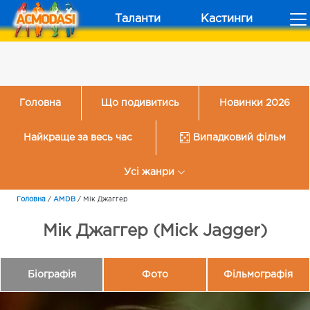
Таланти
Кастинги
Головна
Що подивитись
Новинки 2026
Найкраще за весь час
Випадковий фільм
Усі жанри
Головна
/
AMDB
/
Мік Джаггер
Мік Джаггер (Mick Jagger)
Біографія
Фото
Фільмографія