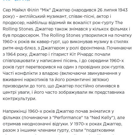
Сер Майкл Філіп "Мік" Джаггер (народився 26 липня 1943
року) – англійський музикант, співак-пісні, актор і
продюсер, найбільш відомий як вокаліст рок-гурту The
Rolling Stones. Джаггер також знімався у кількох фільмах і
був продюсером. The Rolling Stones утворилися на початку
1960-х років як кавер-гурт, що виконував музику в стилях
ритм-енд-блюз, з Джаггером у ролі фронтмена. Починаючи
з 1964 року, Джаггер і гітарист Кіт Річардс почали
співпрацювати у написанні пісень, і до середини 1960-х
років гурт перетворився на один з провідних рок-гуртів.
Часті конфлікти з владою (включаючи звинувачення у
вживанні наркотиків та його романтичні зв'язки)
призводили до того, що Джаггер постійно опинявся в
центрі уваги, і його часто зображували як представника
контркультури.
Наприкінці 1960-х років Джаггер почав зніматися у
фільмах (починаючи з "Performance" та "Ned Kelly"), але
отримав неоднозначні відгуки. У 1970-х роках Джаггер,
разом з іншими членами гурту, стали "податковими