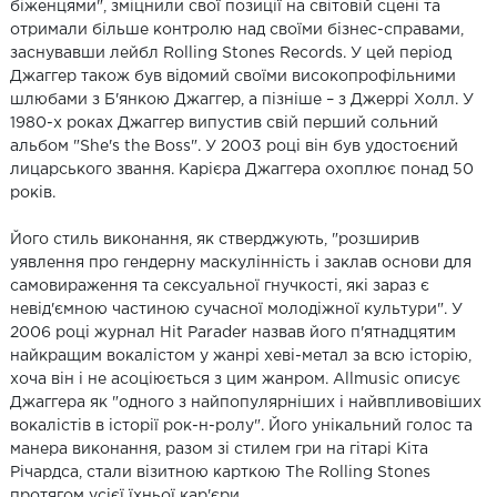
біженцями", зміцнили свої позиції на світовій сцені та
отримали більше контролю над своїми бізнес-справами,
заснувавши лейбл Rolling Stones Records. У цей період
Джаггер також був відомий своїми високопрофільними
шлюбами з Б'янкою Джаггер, а пізніше – з Джеррі Холл. У
1980-х роках Джаггер випустив свій перший сольний
альбом "She's the Boss". У 2003 році він був удостоєний
лицарського звання. Карієра Джаггера охоплює понад 50
років.
Його стиль виконання, як стверджують, "розширив
уявлення про гендерну маскулінність і заклав основи для
самовираження та сексуальної гнучкості, які зараз є
невід'ємною частиною сучасної молодіжної культури". У
2006 році журнал Hit Parader назвав його п'ятнадцятим
найкращим вокалістом у жанрі хеві-метал за всю історію,
хоча він і не асоціюється з цим жанром. Allmusic описує
Джаггера як "одного з найпопулярніших і найвпливовіших
вокалістів в історії рок-н-ролу". Його унікальний голос та
манера виконання, разом зі стилем гри на гітарі Кіта
Річардса, стали візитною карткою The Rolling Stones
протягом усієї їхньої кар'єри.