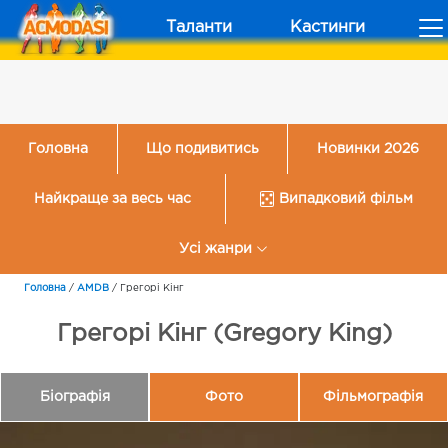
Таланти
Кастинги
Головна
Що подивитись
Новинки 2026
Найкраще за весь час
Випадковий фільм
Усі жанри
Головна
/
AMDB
/
Грегорі Кінг
Грегорі Кінг (Gregory King)
Біографія
Фото
Фільмографія