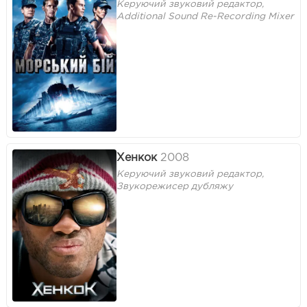
Керуючий звуковий редактор,
Additional Sound Re-Recording Mixer
Хенкок
2008
Керуючий звуковий редактор,
Звукорежисер дубляжу