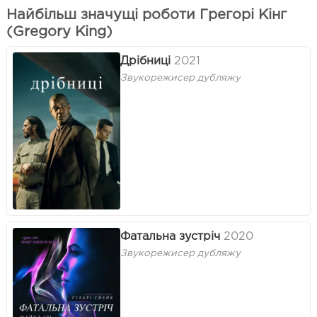
Найбільш значущі роботи Грегорі Кінг
(Gregory King)
Дрібниці
2021
Звукорежисер дубляжу
Фатальна зустріч
2020
Звукорежисер дубляжу