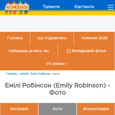
Таланти
Кастинги
Головна
Що подивитись
Новинки 2026
Найкраще за весь час
Випадковий фільм
Усі жанри
Головна
/
AMDB
/
Емілі Робінсон
/
Фото
Емілі Робінсон (Emily Robinson) -
Фото
Біографія
Фото
Фільмографія