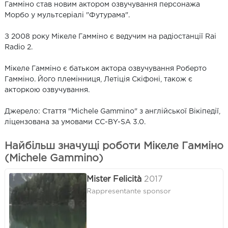
Гамміно став новим актором озвучування персонажа
Морбо у мультсеріалі "Футурама".
З 2008 року Мікеле Гамміно є ведучим на радіостанції Rai
Radio 2.
Мікеле Гамміно є батьком актора озвучування Роберто
Гамміно. Його племінниця, Летіція Скіфоні, також є
акторкою озвучування.
Джерело: Стаття "Michele Gammino" з англійської Вікіпедії,
ліцензована за умовами CC-BY-SA 3.0.
Найбільш значущі роботи Мікеле Гамміно
(Michele Gammino)
Mister Felicità
2017
Rappresentante sponsor