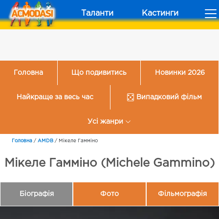
Таланти
Кастинги
Головна
Що подивитись
Новинки 2026
Найкраще за весь час
Випадковий фільм
Усі жанри
Головна
/
AMDB
/
Мікеле Гамміно
Мікеле Гамміно (Michele Gammino)
Біографія
Фото
Фільмографія