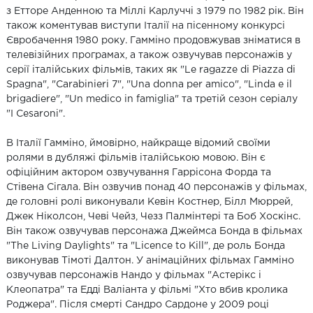
з Етторе Анденною та Міллі Карлуччі з 1979 по 1982 рік. Він
також коментував виступи Італії на пісенному конкурсі
Євробачення 1980 року. Гамміно продовжував зніматися в
телевізійних програмах, а також озвучував персонажів у
серії італійських фільмів, таких як "Le ragazze di Piazza di
Spagna", "Carabinieri 7", "Una donna per amico", "Linda e il
brigadiere", "Un medico in famiglia" та третій сезон серіалу
"I Cesaroni".
В Італії Гамміно, ймовірно, найкраще відомий своїми
ролями в дубляжі фільмів італійською мовою. Він є
офіційним актором озвучування Гаррісона Форда та
Стівена Сігала. Він озвучив понад 40 персонажів у фільмах,
де головні ролі виконували Кевін Костнер, Білл Мюррей,
Джек Ніколсон, Чеві Чейз, Чезз Палмінтері та Боб Хоскінс.
Він також озвучував персонажа Джеймса Бонда в фільмах
"The Living Daylights" та "Licence to Kill", де роль Бонда
виконував Тімоті Далтон. У анімаційних фільмах Гамміно
озвучував персонажів Нандо у фільмах "Астерікс і
Клеопатра" та Едді Валіанта у фільмі "Хто вбив кролика
Роджера". Після смерті Сандро Сардоне у 2009 році