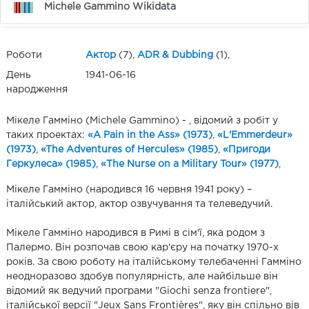
Michele Gammino Wikidata
Роботи
Актор
(7),
ADR & Dubbing
(1),
День
1941-06-16
народження
Мікеле Гамміно (Michele Gammino) - , відомий з робіт у
таких проектах:
«A Pain in the Ass» (1973)
,
«L'Emmerdeur»
(1973)
,
«The Adventures of Hercules» (1985)
,
«Пригоди
Геркулеса» (1985)
,
«The Nurse on a Military Tour» (1977)
,
Мікеле Гамміно (народився 16 червня 1941 року) –
італійський актор, актор озвучування та телеведучий.
Мікеле Гамміно народився в Римі в сім'ї, яка родом з
Палермо. Він розпочав свою кар'єру на початку 1970-х
років. За свою роботу на італійському телебаченні Гамміно
неодноразово здобув популярність, але найбільше він
відомий як ведучий програми "Giochi senza frontiere",
італійської версії "Jeux Sans Frontières", яку він спільно вів