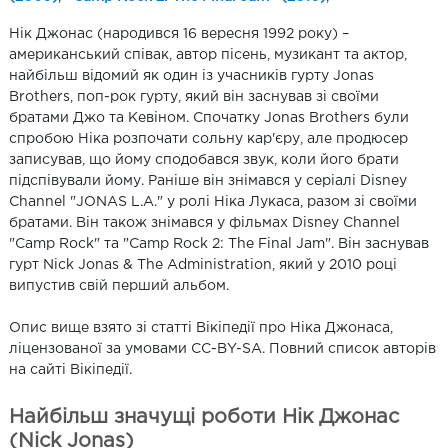
Нік Джонас (народився 16 вересня 1992 року) –
американський співак, автор пісень, музикант та актор,
найбільш відомий як один із учасників гурту Jonas
Brothers, поп-рок гурту, який він заснував зі своїми
братами Джо та Кевіном. Спочатку Jonas Brothers були
спробою Ніка розпочати сольну кар'єру, але продюсер
записував, що йому сподобався звук, коли його брати
підспівували йому. Раніше він знімався у серіалі Disney
Channel "JONAS L.A." у ролі Ніка Лукаса, разом зі своїми
братами. Він також знімався у фільмах Disney Channel
"Camp Rock" та "Camp Rock 2: The Final Jam". Він заснував
гурт Nick Jonas & The Administration, який у 2010 році
випустив свій перший альбом.
Опис вище взято зі статті Вікіпедії про Ніка Джонаса,
ліцензованої за умовами CC-BY-SA. Повний список авторів
на сайті Вікіпедії.
Найбільш значущі роботи Нік Джонас
(Nick Jonas)