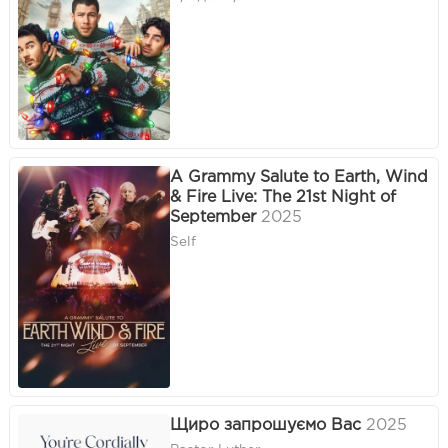
A Grammy Salute to Earth, Wind
& Fire Live: The 21st Night of
September
2025
Self
Щиро запрошуємо Вас
2025