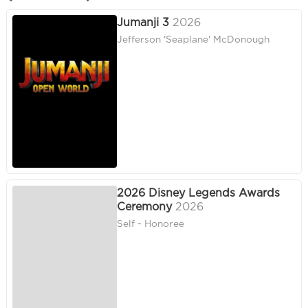
Jumanji 3
2026
Jefferson 'Seaplane' McDonough
2026 Disney Legends Awards
Ceremony
2026
Self - Honoree