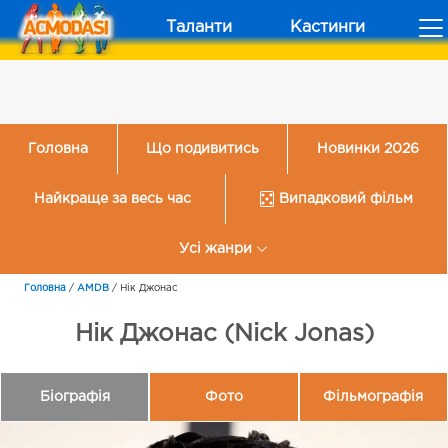
Таланти
Кастинги
Головна
Що подивитись
Новинки 2026
Найкраще за весь час
Випадковий фільм
Усі жанри
Головна
/
AMDB
/
Нік Джонас
Нік Джонас (Nick Jonas)
Біографія
Фото
Фільмографія