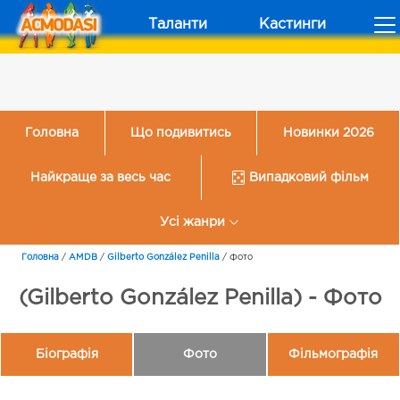
Таланти
Кастинги
Головна
Що подивитись
Новинки 2026
Найкраще за весь час
Випадковий фільм
Усі жанри
Головна
/
AMDB
/
Gilberto González Penilla
/
Фото
(Gilberto González Penilla) - Фото
Біографія
Фото
Фільмографія