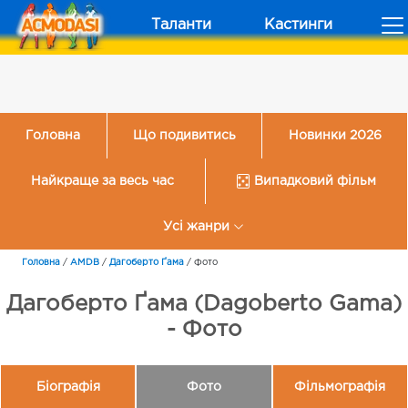
Таланти
Кастинги
Головна
Що подивитись
Новинки 2026
Найкраще за весь час
Випадковий фільм
Усі жанри
Головна
/
AMDB
/
Дагоберто Ґама
/
Фото
Дагоберто Ґама (Dagoberto Gama)
- Фото
Біографія
Фото
Фільмографія