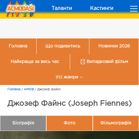
Таланти
Кастинги
Головна
Що подивитись
Новинки 2026
Найкраще за весь час
Випадковий фільм
Усі жанри
Головна
/
AMDB
/
Джозеф Файнс
Джозеф Файнс (Joseph Fiennes)
Біографія
Фото
Фільмографія