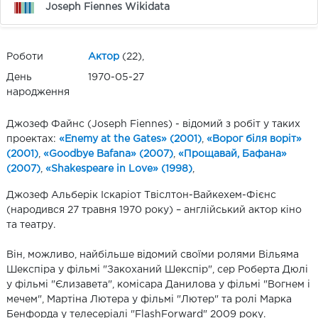
Joseph Fiennes Wikidata
Роботи
Актор
(22),
День
1970-05-27
народження
Джозеф Файнс (Joseph Fiennes) - відомий з робіт у таких
проектах:
«Enemy at the Gates» (2001)
,
«Ворог біля воріт»
(2001)
,
«Goodbye Bafana» (2007)
,
«Прощавай, Бафана»
(2007)
,
«Shakespeare in Love» (1998)
,
Джозеф Альберік Іскаріот Твіслтон-Вайкехем-Фієнс
(народився 27 травня 1970 року) – англійський актор кіно
та театру.
Він, можливо, найбільше відомий своїми ролями Вільяма
Шекспіра у фільмі "Закоханий Шекспір", сер Роберта Дюлі
у фільмі "Єлизавета", комісара Данилова у фільмі "Вогнем і
мечем", Мартіна Лютера у фільмі "Лютер" та ролі Марка
Бенфорда у телесеріалі "FlashForward" 2009 року.