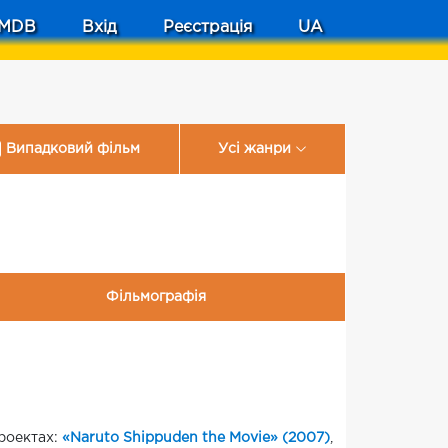
MDB
Вхід
Реєстрація
UA
Випадковий фільм
Усі жанри
Фільмографія
проектах:
«Naruto Shippuden the Movie» (2007)
,