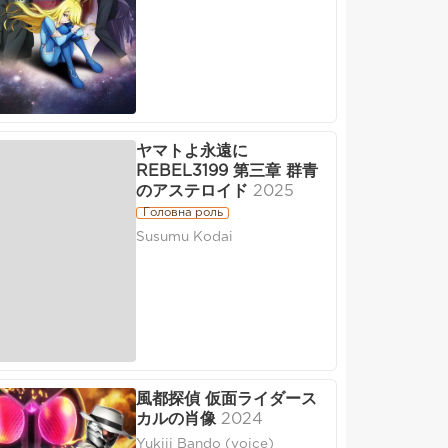
ヤマトよ永遠に
REBEL3199 第三章 群青
のアステロイド
2025
Головна роль
Susumu Kodai
風都探偵 仮面ライダース
カルの肖像
2024
Yukiji Bando (voice)