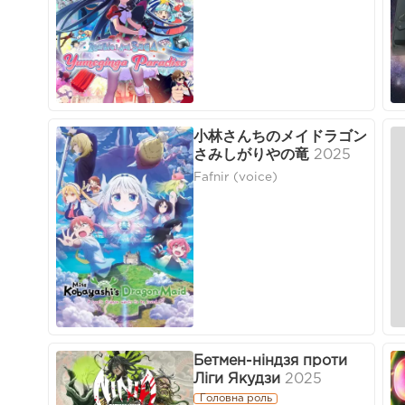
小林さんちのメイドラゴン
さみしがりやの竜
2025
Fafnir (voice)
Бетмен-ніндзя проти
Ліги Якудзи
2025
Головна роль