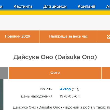
и
Кастинги
Для зйомок
Компанії
A
Новинки 2026
Найкраще за весь час
Дайсуке Оно (Daisuke Ono)
Фото
Роботи
Актор
(51),
День народження
1978-05-04
Дайсуке Оно (Daisuke Ono) - відомий з робіт у таких 