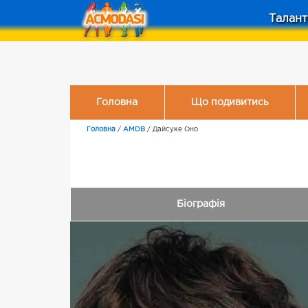
Талант
Головна
Що подивитись
Головна
/
AMDB
/
Дайсуке Оно
Біографія