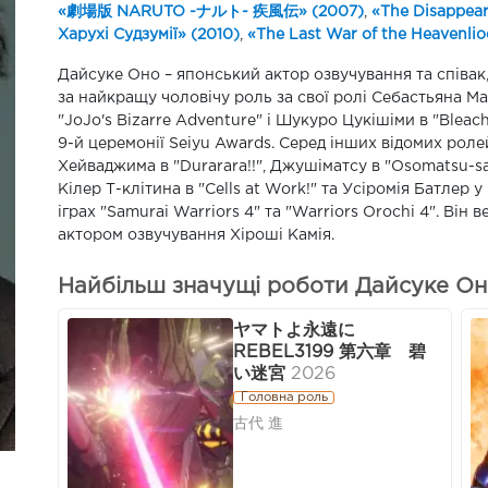
«劇場版 NARUTO -ナルト- 疾風伝» (2007)
,
«The Disappear
Харухі Судзумії» (2010)
,
«The Last War of the Heavenli
Дайсуке Оно – японський актор озвучування та співак,
за найкращу чоловічу роль за свої ролі Себастьяна М
"JoJo's Bizarre Adventure" і Шукуро Цукішіми в "Bleac
9-й церемонії Seiyu Awards. Серед інших відомих ролей 
Хейваджима в "Durarara!!", Джушіматсу в "Osomatsu-san
Кілер Т-клітина в "Cells at Work!" та Усіромія Батлер
іграх "Samurai Warriors 4" та "Warriors Orochi 4". Він в
актором озвучування Хіроші Камія.
Найбільш значущі роботи Дайсуке Он
ヤマトよ永遠に
REBEL3199 第六章 碧
い迷宮
2026
Головна роль
古代 進