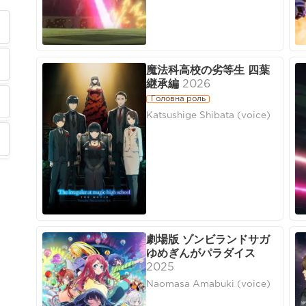
魔法科高校の劣等生 四葉
継承編
2026
Головна роль
Katsushige Shibata (voice)
劇場版 ゾンビランドサガ
ゆめぎんがパラダイス
2025
Naomasa Amabuki (voice)