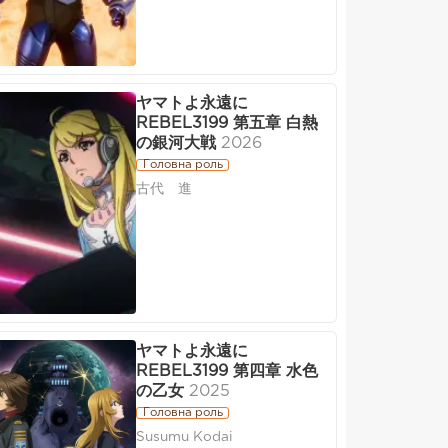
ヤマトよ永遠に
REBEL3199 第五章 白熱
の銀河大戦
2026
Головна роль
古代 進
ヤマトよ永遠に
REBEL3199 第四章 水色
の乙女
2025
Головна роль
Susumu Kodai