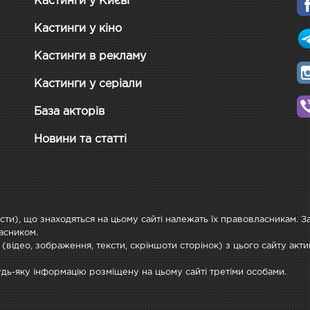
Кастинги у Києві
Кастинги у кіно
Кастинги в рекламу
Кастинги у серіали
База акторів
Новини та статті
ксти), що знаходяться на цьому сайті належать їх правовласникам. 
асником.
 (відео, зображення, тексти, скріншоти сторінок) з цього сайту ак
будь-яку інформацію розміщену на цьому сайті третіми особами.