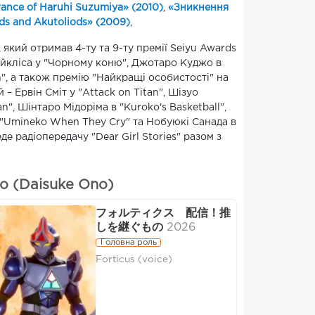
ance of Haruhi Suzumiya» (2010)
,
«Зникнення
ods and Akutoliods» (2009)
,
 який отримав 4-ту та 9-ту премії Seiyu Awards
айкліса у "Чорному коню", Джотаро Куджо в
h", а також премію "Найкращі особистості" на
– Ервін Сміт у "Attack on Titan", Шізуо
", Шінтаро Мідоріма в "Kuroko's Basketball",
 у "Umineko When They Cry" та Нобуюкі Санада в
еде радіопередачу "Dear Girl Stories" разом з
о (Daisuke Ono)
フォルティクス 配信！推
しを継ぐもの
2026
Головна роль
Forticus (voice)