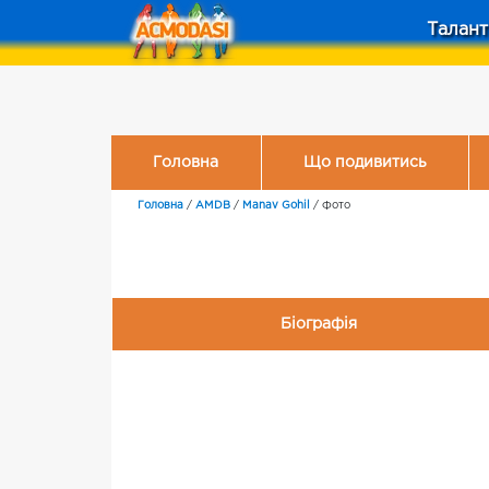
Талант
Головна
Що подивитись
Головна
/
AMDB
/
Manav Gohil
/
Фото
Біографія