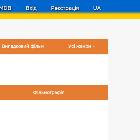
MDB
Вхід
Реєстрація
UA
Випадковий фільм
Усі жанри
Фільмографія