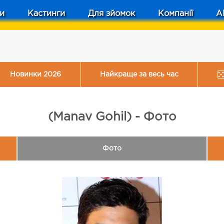
и
Кастинги
Для зйомок
Компанії
A
Новинки 2026
Найкраще за весь час
(Manav Gohil) - Фото
Фото