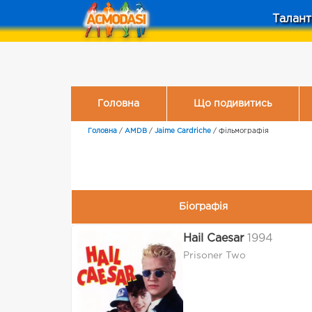
Талант
Головна
Що подивитись
Головна
/
AMDB
/
Jaime Cardriche
/
Фільмографія
Біографія
Hail Caesar
1994
Prisoner Two