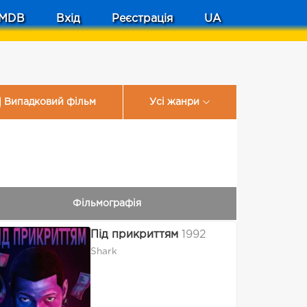
MDB
Вхід
Реєстрація
UA
Випадковий фільм
Усі жанри
Фільмографія
Під прикриттям
1992
Shark