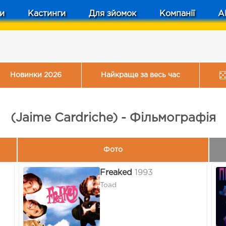
и
Кастинги
Для зйомок
Компанії
A
Новинки 2026
Найкраще за весь час
(Jaime Cardriche) - Фільмографія
Фото
Freaked
1993
Toad