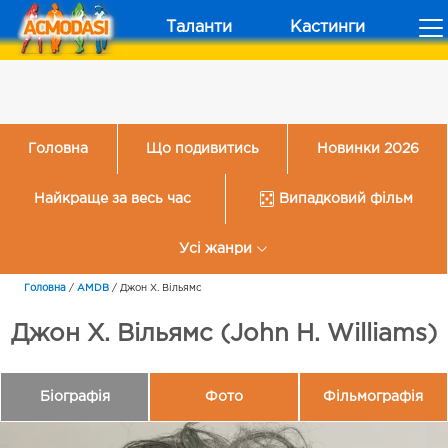
Таланти
Кастинги
Головна
Що подивитись
Новинки 2026
Найкраще за весь час
Випадковий фільм
Усі жанри
Головна
/
AMDB
/
Джон Х. Вільямс
Джон Х. Вільямс (John H. Williams)
Біографія
Фото
Фільмографія