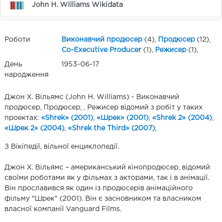
John H. Williams Wikidata
Роботи
Виконавчий продюсер
(4),
Продюсер
(12),
Co-Executive Producer
(1),
Режисер
(1),
День
1953-06-17
народження
Джон Х. Вільямс (John H. Williams) - Виконавчий
продюсер, Продюсер, , Режисер відомий з робіт у таких
проектах:
«Shrek» (2001)
,
«Шрек» (2001)
,
«Shrek 2» (2004)
,
«Шрек 2» (2004)
,
«Shrek the Third» (2007)
,
З Вікіпедії, вільної енциклопедії.
Джон Х. Вільямс – американський кінопродюсер, відомий
своїми роботами як у фільмах з акторами, так і в анімації.
Він прославився як один із продюсерів анімаційного
фільму "Шрек" (2001). Він є засновником та власником
власної компанії Vanguard Films.