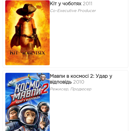
Кіт у чоботях
2011
Co-Executive Producer
Мавпи в космосі 2: Удар у
відповідь
2010
Режисер, Продюсер