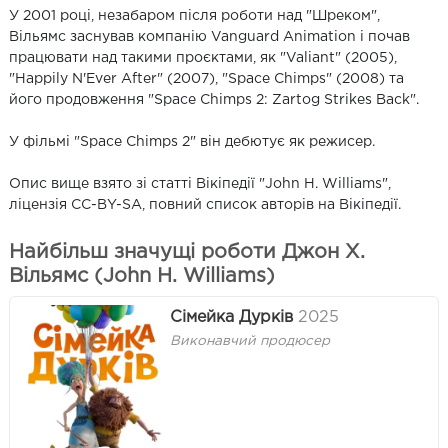
У 2001 році, незабаром після роботи над "Шреком",
Вільямс заснував компанію Vanguard Animation і почав
працювати над такими проєктами, як "Valiant" (2005),
"Happily N'Ever After" (2007), "Space Chimps" (2008) та
його продовження "Space Chimps 2: Zartog Strikes Back".
У фільмі "Space Chimps 2" він дебютує як режисер.
Опис вище взято зі статті Вікіпедії "John H. Williams",
ліцензія CC-BY-SA, повний список авторів на Вікіпедії.
Найбільш значущі роботи Джон Х.
Вільямс (John H. Williams)
Сімейка Дурків
2025
Виконавчий продюсер