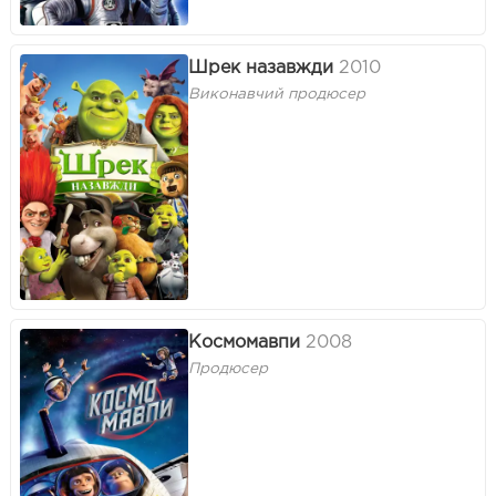
Шрек назавжди
2010
Виконавчий продюсер
Космомавпи
2008
Продюсер