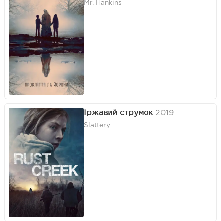
Mr. Hankins
Іржавий струмок
2019
Slattery