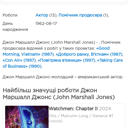
Роботи
Актор
(13),
Помічник продюсера
(1),
День
1962-08-17
народження
Джон Маршалл Джонс (John Marshall Jones) - , Помічник
продюсера відомий з робіт у таких проектах:
«Good
Morning, Vietnam» (1987)
,
«Доброго ранку, В'єтнам» (1987)
,
«Con Air» (1997)
,
«Повітряна в'язниця» (1997)
,
«Taking Care
of Business» (1990)
,
Джон Маршалл Джонс-молодший – американський актор.
Найбільш значущі роботи Джон
Маршалл Джонс (John Marshall Jones)
Watchmen: Chapter II
2024
Otis / Malcolm Long / General #1
(voice)