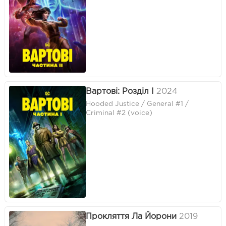
Вартові: Розділ I
2024
Hooded Justice / General #1 /
Criminal #2 (voice)
Прокляття Ла Йорони
2019