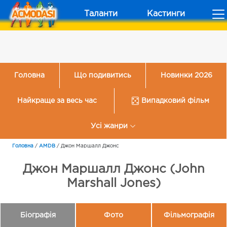
Таланти
Кастинги
Головна
Що подивитись
Новинки 2026
Найкраще за весь час
Випадковий фільм
Усі жанри
Головна
/
AMDB
/
Джон Маршалл Джонс
Джон Маршалл Джонс (John
Marshall Jones)
Біографія
Фото
Фільмографія