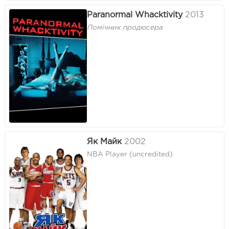
Paranormal Whacktivity
2013
Помічник продюсера
Як Майк
2002
NBA Player (uncredited)