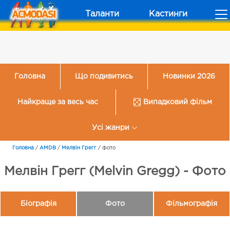
Таланти
Кастинги
Головна
Що подивитись
Новинки 2026
Найкраще за весь час
Випадковий фільм
Усі жанри
Головна
/
AMDB
/
Мелвін Грегг
/
Фото
Мелвін Грегг (Melvin Gregg) - Фото
Біографія
Фото
Фільмографія