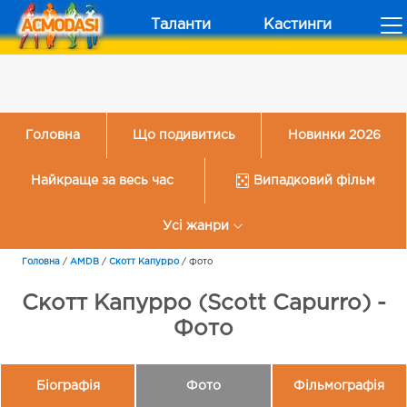
Таланти
Кастинги
Головна
Що подивитись
Новинки 2026
Найкраще за весь час
Випадковий фільм
Усі жанри
Головна
/
AMDB
/
Скотт Капурро
/
Фото
Скотт Капурро (Scott Capurro) -
Фото
Біографія
Фото
Фільмографія