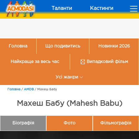
Таланти
Кастинги
Головна
Що подивитись
Новинки 2026
Найкраще за весь час
Випадковий фільм
Усі жанри
Головна
/
AMDB
/
Махеш Бабу
Махеш Бабу (Mahesh Babu)
Біографія
Фото
Фільмографія