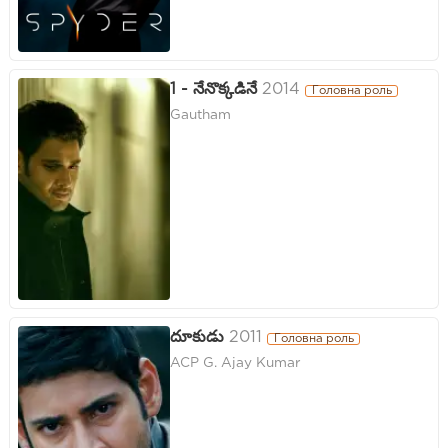
1 - నేనొక్కడినే
2014
Головна роль
Gautham
దూకుడు
2011
Головна роль
ACP G. Ajay Kumar