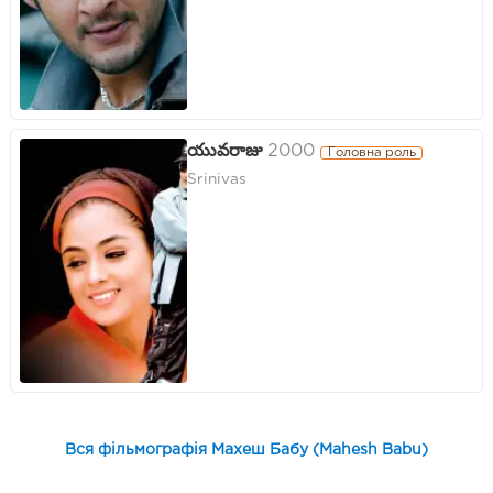
యువరాజు
2000
Головна роль
Srinivas
Вся фільмографія Махеш Бабу (Mahesh Babu)