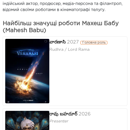
індійський актор, продюсер, медіа-персона та філантроп,
відомий своїми роботами в кінематографі телугу.
Найбільш значущі роботи Махеш Бабу
(Mahesh Babu)
వారణాసి
2027
Головна роль
Rudhra / Lord Rama
రావు బహదూర్
2026
Presenter