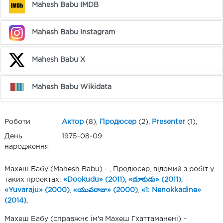
Mahesh Babu IMDB
Mahesh Babu Instagram
Mahesh Babu X
Mahesh Babu Wikidata
Роботи
Актор
(8),
Продюсер
(2),
Presenter
(1),
День
1975-08-09
народження
Махеш Бабу (Mahesh Babu) - , Продюсер, відомий з робіт у
таких проектах:
«Dookudu» (2011)
,
«దూకుడు» (2011)
,
«Yuvaraju» (2000)
,
«యువరాజు» (2000)
,
«1: Nenokkadine»
(2014)
,
Махеш Бабу (справжнє ім'я Махеш Гхаттаманені) –