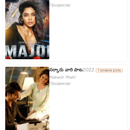
Продюсер
సర్కారు వారి పాట​
2022
Головна роль
Mahesh 'Mahi'
Продюсер