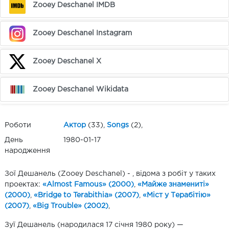
Zooey Deschanel IMDB
Zooey Deschanel Instagram
Zooey Deschanel X
Zooey Deschanel Wikidata
Роботи
Актор
(33),
Songs
(2),
День
1980-01-17
народження
Зої Дешанель (Zooey Deschanel) - , відома з робіт у таких
проектах:
«Almost Famous» (2000)
,
«Майже знамениті»
(2000)
,
«Bridge to Terabithia» (2007)
,
«Міст у Терабітію»
(2007)
,
«Big Trouble» (2002)
,
Зуї Дешанель (народилася 17 січня 1980 року) —