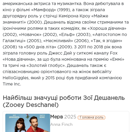
американська актриса та музикантка. Вона дебютувала в
кіно у фільмі «Мамфорд» (1999), а також зіграла
другорядну роль у стрічці Кемірона Кроу «Майже
знамениті» (2000). Дешанель відома своїми стриманими та
іронічними ролями в таких комедіях, як «Хороша дівчина»
(2002), «Новачок» (2002), «Ельф» (2003), «Автостопом по
Галактиці» (2005), «Несміливий» (2006), «Так, я згоден»
(2008) та «500 днів літа» (2009). З 2011 по 2018 рік вона
зіграла головну роль Джесс Дей у ситкомі каналу Fox
«Нова дівчина», за що була номінована на премію «Еммі»
та тричі на «Золотий глобус». Дешанель також є
співзасновницею орієнтованого на жінок вебсайту
HelloGiggles, який у 2015 році був придбаний компанією
Time Inc.
Найбільш значущі роботи Зої Дешанель
(Zooey Deschanel)
Мерв
2025
Головна роль
Anna Finch