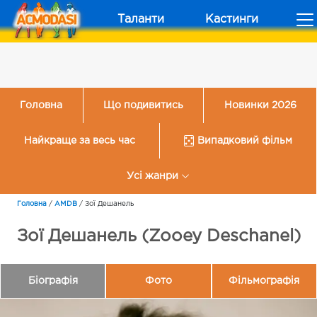
Таланти
Кастинги
Головна
Що подивитись
Новинки 2026
Найкраще за весь час
Випадковий фільм
Усі жанри
Головна
/
AMDB
/
Зої Дешанель
Зої Дешанель (Zooey Deschanel)
Біографія
Фото
Фільмографія