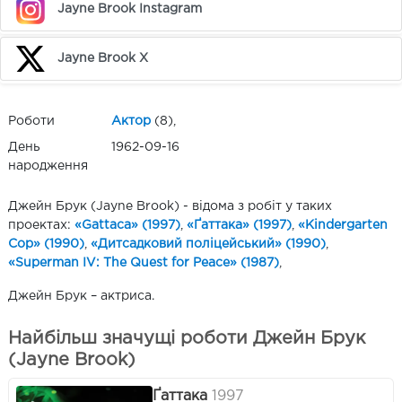
Jayne Brook Instagram
Jayne Brook X
Роботи
Актор
(8),
День
1962-09-16
народження
Джейн Брук (Jayne Brook) - відома з робіт у таких
проектах:
«Gattaca» (1997)
,
«Ґаттака» (1997)
,
«Kindergarten
Cop» (1990)
,
«Дитсадковий поліцейський» (1990)
,
«Superman IV: The Quest for Peace» (1987)
,
Джейн Брук – актриса.
Найбільш значущі роботи Джейн Брук
(Jayne Brook)
Ґаттака
1997