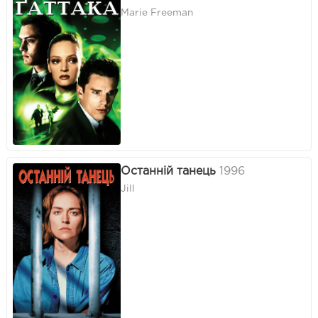
Marie Freeman
Останній танець
1996
Jill