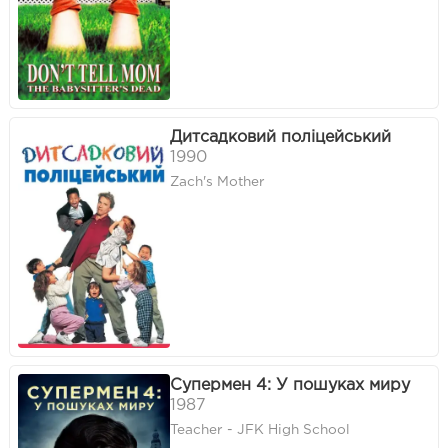
Дитсадковий поліцейський
1990
Zach's Mother
Супермен 4: У пошуках миру
1987
Teacher - JFK High School