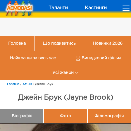
Таланти
Кастинги
Головна
Що подивитись
Новинки 2026
Найкраще за весь час
Випадковий фільм
Усі жанри
Головна
/
AMDB
/
Джейн Брук
Джейн Брук (Jayne Brook)
Біографія
Фото
Фільмографія