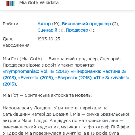
Mia Goth Wikidata
Роботи
Актор
(19),
Виконавчий продюсер
(2),
Сценарій
(1),
Продюсер
(1),
День
1993-10-25
народження
Мія Гот (Mia Goth) - , Виконавчий продюсер, Сценарій,
Продюсер відома з робіт у таких проектах:
«Nymphomaniac: Vol. II» (2013)
,
«Німфоманка: Частина 2»
(2013)
,
«Everest» (2015)
,
«Еверест» (2015)
,
«The Survivalist»
(2015)
,
Міа Ґот — британська акторка та модель.
Народилася у Лондоні. У дитинстві переїхала на
батьківщину матері до Бразилії. Міа — онука бразильської
актриси Марії Гледіс. А її дідусь по материнській лінії —
американський художник, музикант та фотограф Лі Яффе.
У 12 років Міа повернулася в Англію, а в 13 років була