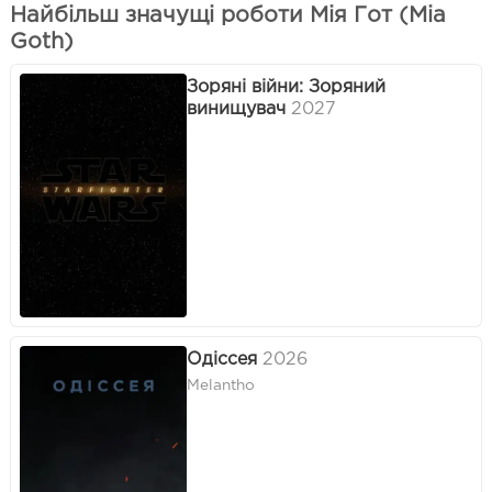
Найбільш значущі роботи Мія Гот (Mia
Goth)
Зоряні війни: Зоряний
винищувач
2027
Одіссея
2026
Melantho