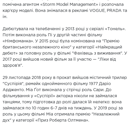
помічена агентом «Storm Model Management» і розпочала
кар’єру моделі. Вона знімалася в рекламі VOGUE, PRADA та
ін.
Дебютувала на телебаченні у 2013 році у серіалі «Тонель».
Потім виконала роль Пі у другій частині фільму
«Німфоманка». У 2015 році була номінована на "Премію
британського незалежного кіно" у категорії «Найкращий
дебют» за головну роль у фільмі "Фахівець з виживання". У
2017 році вийшов новий фільм за її участю — "Ліки від
здоров’я".
29 листопада 2018 року в прокат вийшов містичний трилер
"Суспірія", ремейк однойменного фільму 1977 Даріо
Ардженто. Міа Ґот виконала у стрічці роль Сари. До
фільмування у «Суспірії» акторка ніколи не займалася
танцями, тому підготовка до ролі далася їй нелегко: вона
займалася по 10 годин 6-7 днів на тиждень. У 2019 році за
роль у цьому фільмі Міа отримала премію "Незалежний
дух" у категорії «Приз Роберта Олтмена».