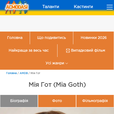
Таланти
Кастинги
Головна
Що подивитись
Новинки 2026
Найкраще за весь час
Випадковий фільм
Усі жанри
Головна
/
AMDB
/
Мія Гот
Мія Гот (Mia Goth)
Біографія
Фото
Фільмографія