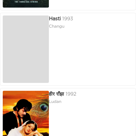
Hasti
1993
Changu
हीर राँझा
1992
Ludan