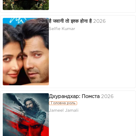
है जवानी तो इश्क होना है
2026
Selfie Kumar
Дхурандхар: Помста
2026
Головна роль
Jameel Jamali