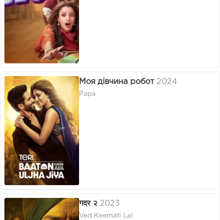
Моя дівчина робот
2024
Papa
गदर २
2023
Ved Keemati Lal