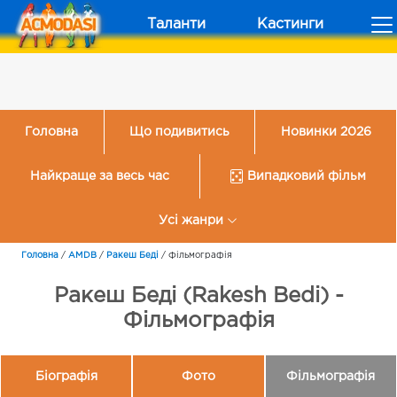
Таланти
Кастинги
Головна
Що подивитись
Новинки 2026
Найкраще за весь час
Випадковий фільм
Усі жанри
Головна
/
AMDB
/
Ракеш Беді
/
Фільмографія
Ракеш Беді (Rakesh Bedi) -
Фільмографія
Біографія
Фото
Фільмографія