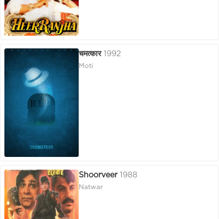
चमत्कार
1992
Moti
Shoorveer
1988
Natwar