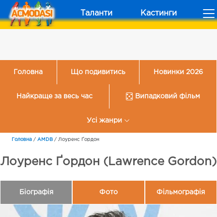
Таланти
Кастинги
Головна
Що подивитись
Новинки 2026
Найкраще за весь час
Випадковий фільм
Усі жанри
Головна
/
AMDB
/
Лоуренс Ґордон
Лоуренс Ґордон (Lawrence Gordon)
Біографія
Фото
Фільмографія