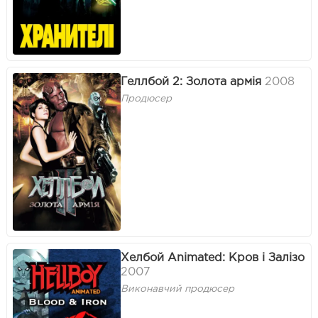
Геллбой 2: Золота армія
2008
Продюсер
Хелбой Animated: Кров і Залізо
2007
Виконавчий продюсер