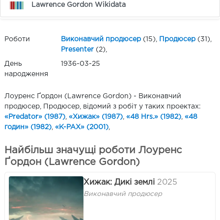
Lawrence Gordon Wikidata
Роботи
Виконавчий продюсер
(15),
Продюсер
(31),
Presenter
(2),
День
1936-03-25
народження
Лоуренс Ґордон (Lawrence Gordon) - Виконавчий
продюсер, Продюсер, відомий з робіт у таких проектах:
«Predator» (1987)
,
«Хижак» (1987)
,
«48 Hrs.» (1982)
,
«48
годин» (1982)
,
«K-PAX» (2001)
,
Найбільш значущі роботи Лоуренс
Ґордон (Lawrence Gordon)
Хижак: Дикі землі
2025
Виконавчий продюсер