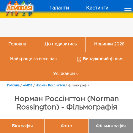
Таланти
Кастинги
Головна
Що подивитись
Новинки 2026
Найкраще за весь час
Випадковий фільм
Усі жанри
Головна
/
AMDB
/
Норман Россінгтон
/
Фільмографія
Норман Россінгтон (Norman
Rossington) - Фільмографія
Біографія
Фото
Фільмографія