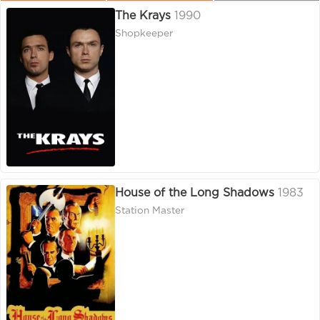
The Krays
1990
Shopkeeper
House of the Long Shadows
1983
Station Master