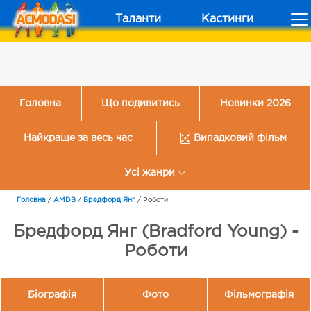
Таланти
Кастинги
Головна
Що подивитись
Новинки 2026
Найкраще за весь час
Випадковий фільм
Усі жанри
Головна
/
AMDB
/
Бредфорд Янг
/
Роботи
Бредфорд Янг (Bradford Young) -
Роботи
Біографія
Фото
Фільмографія