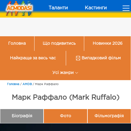
Таланти
Кастинги
Головна
Що подивитись
Новинки 2026
Найкраще за весь час
Випадковий фільм
Усі жанри
Головна
/
AMDB
/
Марк Раффало
Марк Раффало (Mark Ruffalo)
Біографія
Фото
Фільмографія