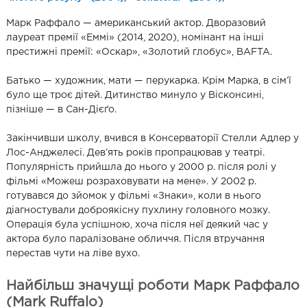
Марк Раффало — американський актор. Дворазовий
лауреат премії «Еммі» (2014, 2020), номінант на інші
престижні премії: «Оскар», «Золотий глобус», BAFTA.
Батько — художник, мати — перукарка. Крім Марка, в сім’ї
було ще троє дітей. Дитинство минуло у Вісконсині,
пізніше — в Сан-Дієґо.
Закінчивши школу, вчився в Консерваторії Стелли Адлер у
Лос-Анджелесі. Дев’ять років пропрацював у театрі.
Популярність прийшла до нього у 2000 р. після ролі у
фільмі «Можеш розраховувати на мене». У 2002 р.
готувався до зйомок у фільмі «Знаки», коли в нього
діагностували доброякісну пухлину головного мозку.
Операція була успішною, хоча після неї деякий час у
актора було паралізоване обличчя. Після втручання
перестав чути на ліве вухо.
Найбільш значущі роботи Марк Раффало
(Mark Ruffalo)