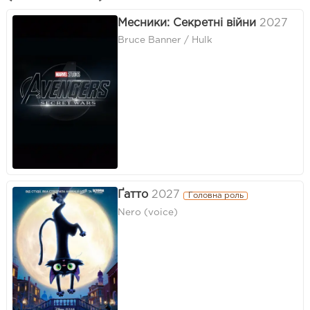
Месники: Секретні війни
2027
Bruce Banner / Hulk
Ґатто
2027
Головна роль
Nero (voice)