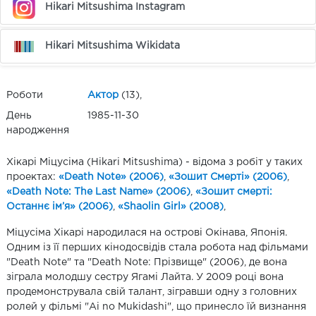
Hikari Mitsushima Instagram
Hikari Mitsushima Wikidata
Роботи
Актор
(13),
День
1985-11-30
народження
Хікарі Міцусіма (Hikari Mitsushima) - відома з робіт у таких
проектах:
«Death Note» (2006)
,
«Зошит Смерті» (2006)
,
«Death Note: The Last Name» (2006)
,
«Зошит смерті:
Останнє ім’я» (2006)
,
«Shaolin Girl» (2008)
,
Міцусіма Хікарі народилася на острові Окінава, Японія.
Одним із її перших кінодосвідів стала робота над фільмами
"Death Note" та "Death Note: Прізвище" (2006), де вона
зіграла молодшу сестру Ягамі Лайта. У 2009 році вона
продемонструвала свій талант, зігравши одну з головних
ролей у фільмі "Ai no Mukidashi", що принесло їй визнання