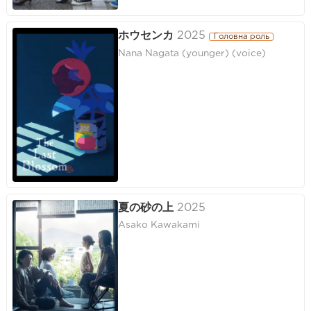
ホウセンカ
2025
Головна роль
Nana Nagata (younger) (voice)
夏の砂の上
2025
Asako Kawakami