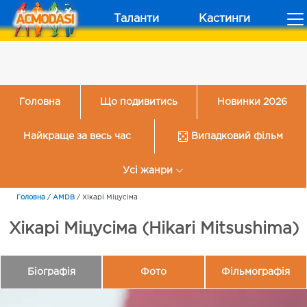
Таланти
Кастинги
Головна
Що подивитись
Новинки 2026
Найкраще за весь час
Випадковий фільм
Усі жанри
Головна
/
AMDB
/
Хікарі Міцусіма
Хікарі Міцусіма (Hikari Mitsushima)
Біографія
Фото
Фільмографія