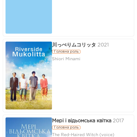
川っぺりムコリッタ
2021
Головна роль
Shiori Minami
Мері і відьомська квітка
2017
Головна роль
The Red-Haired Witch (voice)