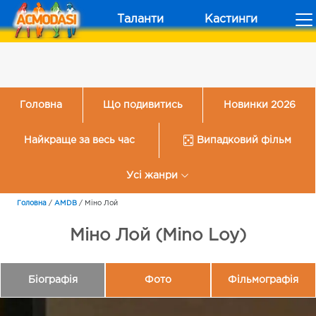
Таланти
Кастинги
Головна
Що подивитись
Новинки 2026
Найкраще за весь час
Випадковий фільм
Усі жанри
Головна
/
AMDB
/
Міно Лой
Міно Лой (Mino Loy)
Біографія
Фото
Фільмографія