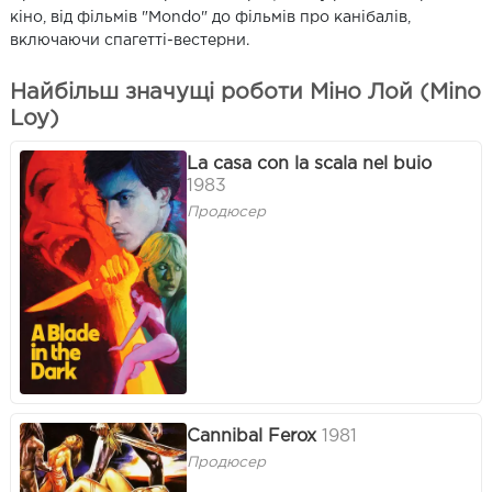
кіно, від фільмів "Mondo" до фільмів про канібалів,
включаючи спагетті-вестерни.
Найбільш значущі роботи Міно Лой (Mino
Loy)
La casa con la scala nel buio
1983
Продюсер
Cannibal Ferox
1981
Продюсер