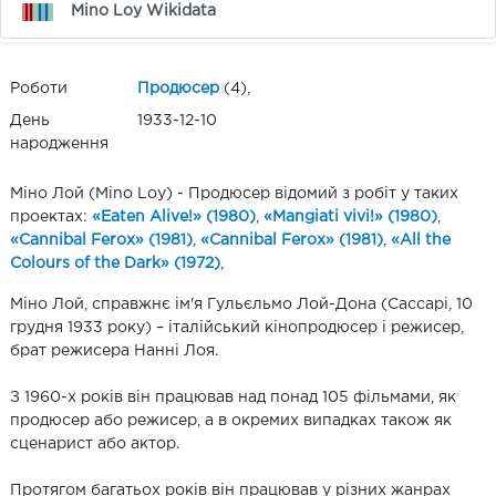
Mino Loy Wikidata
Роботи
Продюсер
(4),
День
1933-12-10
народження
Міно Лой (Mino Loy) - Продюсер відомий з робіт у таких
проектах:
«Eaten Alive!» (1980)
,
«Mangiati vivi!» (1980)
,
«Cannibal Ferox» (1981)
,
«Cannibal Ferox» (1981)
,
«All the
Colours of the Dark» (1972)
,
Міно Лой, справжнє ім'я Гульєльмо Лой-Дона (Сассарі, 10
грудня 1933 року) – італійський кінопродюсер і режисер,
брат режисера Нанні Лоя.
З 1960-х років він працював над понад 105 фільмами, як
продюсер або режисер, а в окремих випадках також як
сценарист або актор.
Протягом багатьох років він працював у різних жанрах