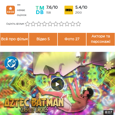
—
7.6/10
5.4/10
немає
158
2100
оцінок
Оцініть фільм:
Актори та
Всё про фільм
Відео 5
Фото 27
персонажі
8:07