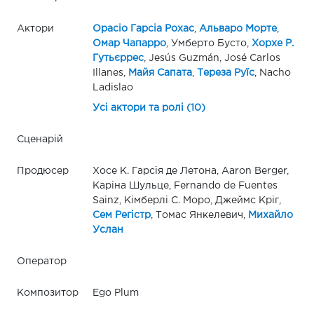
Актори
Орасіо Гарсіа Рохас
,
Альваро Морте
,
Омар Чапарро
, Умберто Бусто,
Хорхе Р.
Гутьєррес
, Jesús Guzmán, José Carlos
Illanes,
Майя Сапата
,
Тереза Руїс
, Nacho
Ladislao
Усі актори та ролі (10)
Сценарій
Продюсер
Хосе К. Гарсія де Летона, Aaron Berger,
Каріна Шульце, Fernando de Fuentes
Sainz, Кімберлі С. Моро, Джеймс Кріг,
Сем Регістр
, Томас Янкелевич,
Михайло
Услан
Оператор
Композитор
Ego Plum