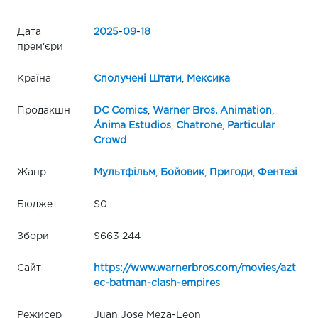
Дата
2025
-
09
-
18
прем'єри
Країна
Сполучені Штати
,
Мексика
Продакшн
DC Comics
,
Warner Bros. Animation
,
Ánima Estudios
,
Chatrone
,
Particular
Crowd
Жанр
Мультфільм
,
Бойовик
,
Пригоди
,
Фентезі
Бюджет
$0
Збори
$663 244
Сайт
https://www.warnerbros.com/movies/azt
ec-batman-clash-empires
Режисер
Juan Jose Meza-Leon