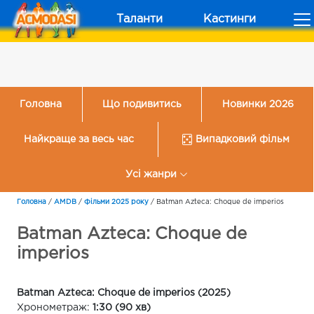
Таланти
Кастинги
Головна
Що подивитись
Новинки 2026
Найкраще за весь час
Випадковий фільм
Усі жанри
Головна
/
AMDB
/
Фільми 2025 року
/
Batman Azteca: Choque de imperios
Batman Azteca: Choque de
imperios
Batman Azteca: Choque de imperios (2025)
Хронометраж:
1:30 (90 хв)