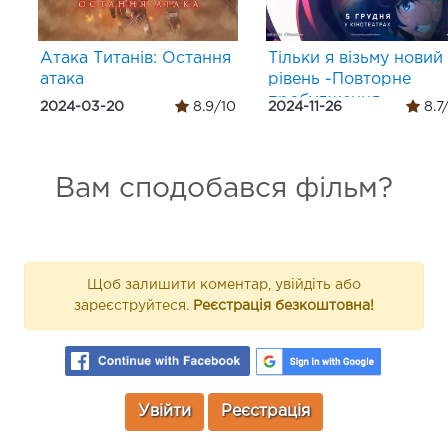
Атака Титанів: Остання
Тільки я візьму новий
атака
рівень -Повторне
пробудження-
2024-03-20
8.9/10
2024-11-26
8.7
Вам сподобався фільм?
Щоб залишити коментар, увійдіть або
зареєструйтеся.
Реєстрація безкоштовна!
Увійти
Реєстрація