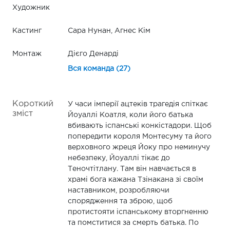
Художник
Кастинг
Сара Нунан, Агнес Кім
Монтаж
Дієго Денарді
Вся команда (27)
Короткий
У часи імперії ацтеків трагедія спіткає
зміст
Йоуаллі Коатля, коли його батька
вбивають іспанські конкістадори. Щоб
попередити короля Монтесуму та його
верховного жреця Йоку про неминучу
небезпеку, Йоуаллі тікає до
Теночтітлану. Там він навчається в
храмі бога кажана Тзінакана зі своїм
наставником, розробляючи
спорядження та зброю, щоб
протистояти іспанському вторгненню
та помститися за смерть батька. По