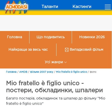
Таланти
Кастинги
Головна
Що подивитись
Новинки 2026
Найкраще за весь час
Випадковий фільм
Усі жанри
Головна
/
AMDB
/
Фільми 2007 року
/
Mio fratello è figlio unico
/
Фото
Mio fratello è figlio unico -
постери, обкладинки, шпалери
Багато постерів, обкладинок та шпалер до фільму "Mio
fratello è figlio unico"