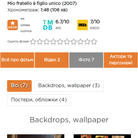
Mio fratello è figlio unico (2007)
Хронометраж:
1:48 (108 хв)
—
6.7/10
7/10
немає
415
6900
оцінок
Оцініть фільм:
Актори та
Всё про фільм
Відео 2
Фото 7
персонажі
Всі (7)
Backdrops, wallpaper (3)
Постери, обложки (4)
Backdrops, wallpaper