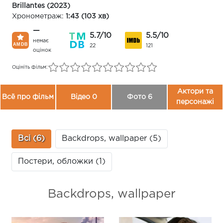
Brillantes (2023)
Хронометраж:
1:43 (103 хв)
—
5.7/10
5.5/10
немає
22
121
оцінок
Оцініть фільм:
Актори та
Всё про фільм
Відео 0
Фото 6
персонажі
Всі (6)
Backdrops, wallpaper (5)
Постери, обложки (1)
Backdrops, wallpaper