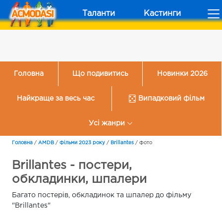
Таланти
Кастинги
Головна
Що подивитись
Новинки 2026
Найкраще за весь час
Випадковий фільм
Усі жанри
Головна
/
AMDB
/
Фільми 2023 року
/
Brillantes
/
Фото
Brillantes - постери,
обкладинки, шпалери
Багато постерів, обкладинок та шпалер до фільму
"Brillantes"