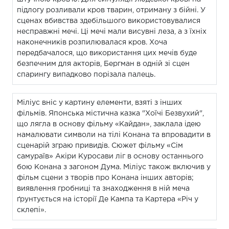
підлогу розливали кров тварин, отриману з бійні. У
сценах вбивства здебільшого використовувалися
несправжні мечі. Ці мечі мали висувні леза, а з їхніх
наконечників розпилювалася кров. Хоча
передбачалося, що використання цих мечів буде
безпечним для акторів, Бергман в одній зі сцен
спарингу випадково порізала палець.
Міліус вніс у картину елементи, взяті з інших
фільмів. Японська містична казка "Хоїчі Безвухий",
що лягла в основу фільму «Кайдан», заклала ідею
намалювати символи на тілі Конана та впровадити в
сценарій зграю привидів. Сюжет фільму «Сім
самураїв» Акіри Куросави ліг в основу останнього
бою Конана з загоном Дума. Міліус також включив у
фільм сцени з творів про Конана інших авторів;
виявлення гробниці та знаходження в ній меча
ґрунтується на історії Де Кампа та Картера «Річ у
склепі».