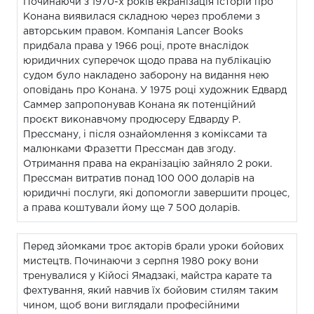
Починаючи з 1970-х років екранізація історій про
Конана виявилася складною через проблеми з
авторським правом. Компанія Lancer Books
придбала права у 1966 році, проте внаслідок
юридичних суперечок щодо права на публікацію
судом було накладено заборону на видання нею
оповідань про Конана. У 1975 році художник Едвард
Саммер запропонував Конана як потенційний
проєкт виконавчому продюсеру Едварду Р.
Прессману, і після ознайомлення з коміксами та
малюнками Фразетти Прессман дав згоду.
Отримання права на екранізацію зайняло 2 роки.
Прессман витратив понад 100 000 доларів на
юридичні послуги, які допомогли завершити процес,
а права коштували йому ще 7 500 доларів.
Перед зйомками троє акторів брали уроки бойових
мистецтв. Починаючи з серпня 1980 року вони
тренувалися у Кійосі Ямадзакі, майстра карате та
фехтування, який навчив їх бойовим стилям таким
чином, щоб вони виглядали професійними