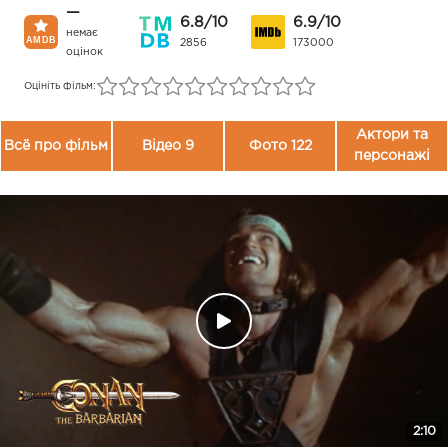
—
6.8/10
6.9/10
немає
2856
173000
оцінок
Оцініть фільм:
Актори та
Всё про фільм
Відео 9
Фото 122
персонажі
2:10