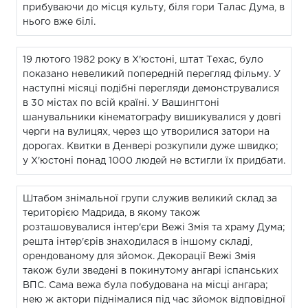
прибуваючи до місця культу, біля гори Талас Дума, в
нього вже білі.
19 лютого 1982 року в Х'юстоні, штат Техас, було
показано невеликий попередній перегляд фільму. У
наступні місяці подібні перегляди демонструвалися
в 30 містах по всій країні. У Вашингтоні
шанувальники кінематографу вишикувалися у довгі
черги на вулицях, через що утворилися затори на
дорогах. Квитки в Денвері розкупили дуже швидко;
у Х'юстоні понад 1000 людей не встигли їх придбати.
Штабом знімальної групи служив великий склад за
територією Мадрида, в якому також
розташовувалися інтер'єри Вежі Змія та храму Дума;
решта інтер'єрів знаходилася в іншому складі,
орендованому для зйомок. Декорації Вежі Змія
також були зведені в покинутому ангарі іспанських
ВПС. Сама вежа була побудована на місці ангара;
нею ж актори піднімалися під час зйомок відповідної