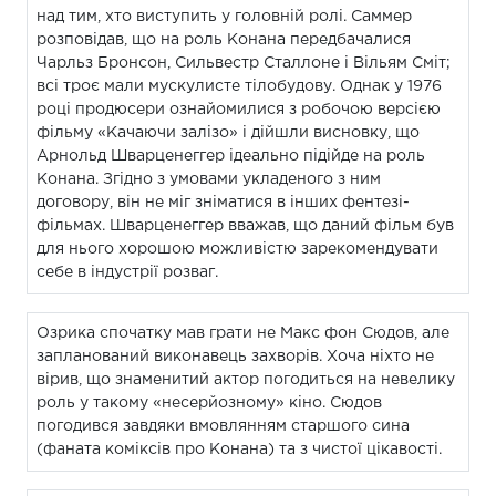
над тим, хто виступить у головній ролі. Саммер
розповідав, що на роль Конана передбачалися
Чарльз Бронсон, Сильвестр Сталлоне і Вільям Сміт;
всі троє мали мускулисте тілобудову. Однак у 1976
році продюсери ознайомилися з робочою версією
фільму «Качаючи залізо» і дійшли висновку, що
Арнольд Шварценеггер ідеально підійде на роль
Конана. Згідно з умовами укладеного з ним
договору, він не міг зніматися в інших фентезі-
фільмах. Шварценеггер вважав, що даний фільм був
для нього хорошою можливістю зарекомендувати
себе в індустрії розваг.
Озрика спочатку мав грати не Макс фон Сюдов, але
запланований виконавець захворів. Хоча ніхто не
вірив, що знаменитий актор погодиться на невелику
роль у такому «несерйозному» кіно. Сюдов
погодився завдяки вмовлянням старшого сина
(фаната коміксів про Конана) та з чистої цікавості.