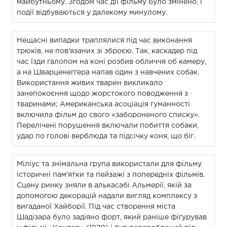
майбутньому. Згодом час дії фільму було змінено, і
події відбуваються у далекому минулому.
Нещасні випадки траплялися під час виконання
трюків, не пов'язаних зі зброєю. Так, каскадер під
час їзди галопом на коні розбив обличчя об камеру,
а на Шварценеггера напав один з навчених собак.
Використання живих тварин викликало
занепокоєння щодо жорстокого поводження з
тваринами; Американська асоціація гуманності
включила фільм до свого «забороненого списку».
Перелічені порушення включали побиття собаки,
удар по голові верблюда та підсічку коня, що біг.
Міліус та знімальна група використали для фільму
історичні пам'ятки та пейзажі з попередніх фільмів.
Сцену ринку зняли в алькасабі Альмерії, якій за
допомогою декорацій надали вигляд комплексу з
вигаданої Хайборії. Під час створення міста
Шадізара було задіяно форт, який раніше фігурував