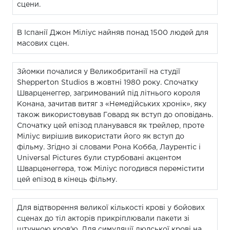
сцени.
В Іспанії Джон Міліус найняв понад 1500 людей для
масових сцен.
Зйомки почалися у Великобританії на студії
Shepperton Studios в жовтні 1980 року. Спочатку
Шварценеггер, загримований під літнього короля
Конана, зачитав витяг з «Немедійських хронік», яку
також використовував Говард як вступ до оповідань.
Спочатку цей епізод планувався як трейлер, проте
Міліус вирішив використати його як вступ до
фільму. Згідно зі словами Рона Кобба, Лаурентіс і
Universal Pictures були стурбовані акцентом
Шварценеггера, тож Міліус погодився перемістити
цей епізод в кінець фільму.
Для відтворення великої кількості крові у бойових
сценах до тіл акторів прикріплювали пакети зі
штучною кров'ю. Для симуляції людської крові на