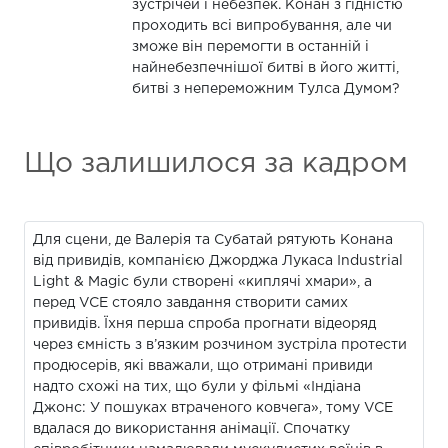
зустрічей і небезпек. Конан з гідністю
проходить всі випробування, але чи
зможе він перемогти в останній і
найнебезпечнішої битві в його житті,
битві з непереможним Тулса Думом?
Що залишилося за кадром
Для сцени, де Валерія та Субатай рятують Конана
від привидів, компанією Джорджа Лукаса Industrial
Light & Magic були створені «киплячі хмари», а
перед VCE стояло завдання створити самих
привидів. Їхня перша спроба прогнати відеоряд
через ємність з в’язким розчином зустріла протести
продюсерів, які вважали, що отримані привиди
надто схожі на тих, що були у фільмі «Індіана
Джонс: У пошуках втраченого ковчега», тому VCE
вдалася до використання анімації. Спочатку