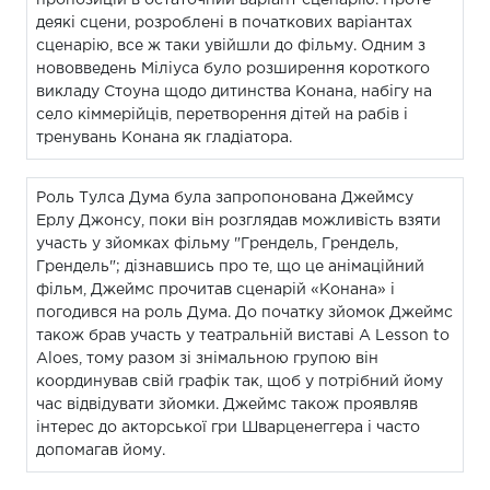
деякі сцени, розроблені в початкових варіантах
сценарію, все ж таки увійшли до фільму. Одним з
нововведень Міліуса було розширення короткого
викладу Стоуна щодо дитинства Конана, набігу на
село кіммерійців, перетворення дітей на рабів і
тренувань Конана як гладіатора.
Роль Тулса Дума була запропонована Джеймсу
Ерлу Джонсу, поки він розглядав можливість взяти
участь у зйомках фільму "Грендель, Грендель,
Грендель"; дізнавшись про те, що це анімаційний
фільм, Джеймс прочитав сценарій «Конана» і
погодився на роль Дума. До початку зйомок Джеймс
також брав участь у театральній виставі A Lesson to
Aloes, тому разом зі знімальною групою він
координував свій графік так, щоб у потрібний йому
час відвідувати зйомки. Джеймс також проявляв
інтерес до акторської гри Шварценеггера і часто
допомагав йому.