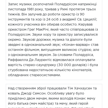
Запис музики, розпочатий Поледурісом наприкінці
листопада 1981 року, тривав у Римі протягом трьох
тижнів. Він залучив до роботи оркестр із 90
інструментів та хор із 24 осіб з академії Св. Цецилії;
кожного учасника він обирав особисто. Керував
оркестром Грег МакРічі, який часто співпрацював із
Поледурісом. Звуки хору та оркестру записувалися
окремо. Звукові доріжки, музика та діалоги були
зведені в одноканальний звук; «Конан-варвар» став
останнім фільмом, випущеним великою студією, але
з одноканальним звуком. За словами Поледуріса,
Раффаелла Де Лаурентіс відмовилася оплачувати
вартість стерео-саундтреку (30 000 доларів) і була
стурбована недостатньою кількістю кінотеатрів,
обладнаних стереосистемами.
Над створенням зброї працювали Тім Хачхаусен та
коваль Джоді Семсон. Особливу увагу було
приділено двом мечам, якими володів Конан: мечу
його батька (меч майстра) та мечу, який герой