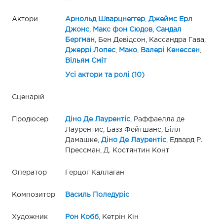
Актори
Арнольд Шварцнеггер
,
Джеймс Ерл
Джонс
,
Макс фон Сюдов
,
Сандал
Бергман
, Бен Девідсон, Кассандра Гава,
Джеррі Лопес
,
Мако
,
Валері Кенессен
,
Вільям Сміт
Усі актори та ролі (10)
Сценарій
Продюсер
Діно Де Лаурентіс
, Раффаелла де
Лаурентис, Базз Фейтшанс, Білл
Дамашке,
Діно Де Лаурентіс
, Едвард Р.
Прессман, Д. Костянтин Конт
Оператор
Герцог Каллаган
Композитор
Василь Поледуріс
Художник
Рон Кобб
, Кетрін Кін