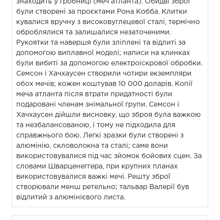
знаходить у гробниці (меч атланта). Обидві зброї
були створені за проєктами Рона Кобба. Клитки
кувалися вручну з високовуглецевої сталі, термічно
оброблялися та залишалися незаточеними.
Рукоятки та навершя були зліплені та відлиті за
допомогою виплавної моделі; написи на клинках
були вибиті за допомогою електроіскрової обробки.
Семсон і Хачхаусен створили чотири екземпляри
обох мечів; кожен коштував 10 000 доларів. Копії
меча атланта після втрати придатності були
подаровані членам знімальної групи. Семсон і
Хачхаусен дійшли висновку, що зброя була важкою
та незбалансованою, і тому не підходила для
справжнього бою. Легкі зразки були створені з
алюмінію, скловолокна та сталі; саме вони
використовувалися під час зйомок бойових сцен. За
словами Шварценеггера, при крупних планах
використовувалися важкі мечі. Решту зброї
створювали менш ретельно; тальвар Валерії був
відлитий з алюмінієвого листа.