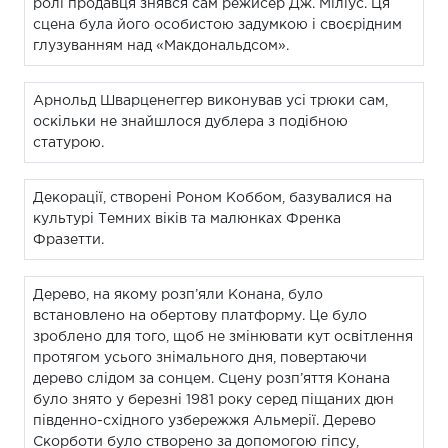
ролі продавця знявся сам режисер Дж. Міліус. Ця
сцена була його особистою задумкою і своєрідним
глузуванням над «Макдональдсом».
Арнольд Шварценеггер виконував усі трюки сам,
оскільки не знайшлося дублера з подібною
статурою.
Декорації, створені Роном Коббом, базувалися на
культурі Темних віків та малюнках Френка
Фразетти.
Дерево, на якому розп’яли Конана, було
встановлено на обертову платформу. Це було
зроблено для того, щоб не змінювати кут освітлення
протягом усього знімального дня, повертаючи
дерево слідом за сонцем. Сцену розп’яття Конана
було знято у березні 1981 року серед піщаних дюн
південно-східного узбережжя Альмерії. Дерево
Скорботи було створено за допомогою гіпсу,