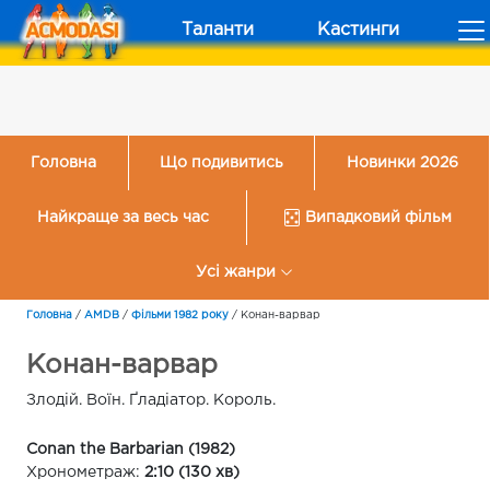
Таланти
Кастинги
Головна
Що подивитись
Новинки 2026
Найкраще за весь час
Випадковий фільм
Усі жанри
Головна
/
AMDB
/
Фільми 1982 року
/
Конан-варвар
Конан-варвар
Злодій. Воїн. Ґладіатор. Король.
Conan the Barbarian (1982)
Хронометраж:
2:10 (130 хв)