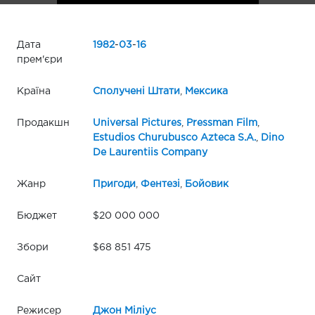
Дата
1982
-
03
-
16
прем'єри
Країна
Сполучені Штати
,
Мексика
Продакшн
Universal Pictures
,
Pressman Film
,
Estudios Churubusco Azteca S.A.
,
Dino
De Laurentiis Company
Жанр
Пригоди
,
Фентезі
,
Бойовик
Бюджет
$20 000 000
Збори
$68 851 475
Сайт
Режисер
Джон Міліус