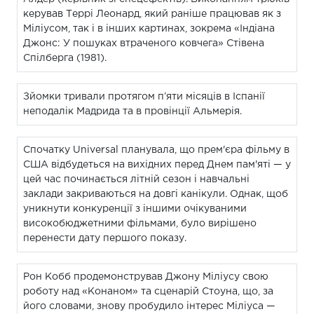
керував Террі Леонард, який раніше працював як з
Міліусом, так і в інших картинах, зокрема «Індіана
Джонс: У пошуках втраченого ковчега» Стівена
Спілберга (1981).
Зйомки тривали протягом п’яти місяців в Іспанії
неподалік Мадрида та в провінції Альмерія.
Спочатку Universal планувала, що прем'єра фільму в
США відбудеться на вихідних перед Днем пам'яті — у
цей час починається літній сезон і навчальні
заклади закриваються на довгі канікули. Однак, щоб
уникнути конкуренції з іншими очікуваними
високобюджетними фільмами, було вирішено
перенести дату першого показу.
Рон Кобб продемонстрував Джону Міліусу свою
роботу над «Конаном» та сценарій Стоуна, що, за
його словами, знову пробудило інтерес Міліуса —