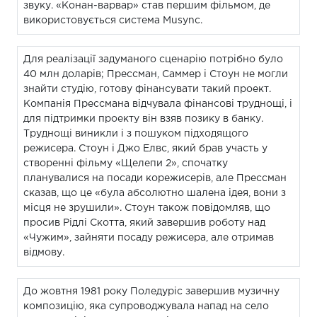
звуку. «Конан-варвар» став першим фільмом, де
використовується система Musync.
Для реалізації задуманого сценарію потрібно було
40 млн доларів; Прессман, Саммер і Стоун не могли
знайти студію, готову фінансувати такий проект.
Компанія Прессмана відчувала фінансові труднощі, і
для підтримки проекту він взяв позику в банку.
Труднощі виникли і з пошуком підходящого
режисера. Стоун і Джо Елвс, який брав участь у
створенні фільму «Щелепи 2», спочатку
планувалися на посади корежисерів, але Прессман
сказав, що це «була абсолютно шалена ідея, вони з
місця не зрушили». Стоун також повідомляв, що
просив Рідлі Скотта, який завершив роботу над
«Чужим», зайняти посаду режисера, але отримав
відмову.
До жовтня 1981 року Поледуріс завершив музичну
композицію, яка супроводжувала напад на село