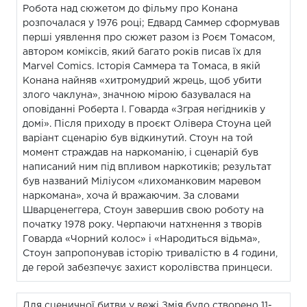
Робота над сюжетом до фільму про Конана
розпочалася у 1976 році; Едвард Саммер сформував
перші уявлення про сюжет разом із Роєм Томасом,
автором коміксів, який багато років писав їх для
Marvel Comics. Історія Саммера та Томаса, в якій
Конана найняв «хитромудрий жрець, щоб убити
злого чаклуна», значною мірою базувалася на
оповіданні Роберта І. Говарда «Зграя негідників у
домі». Після приходу в проєкт Олівера Стоуна цей
варіант сценарію був відкинутий. Стоун на той
момент страждав на наркоманію, і сценарій був
написаний ним під впливом наркотиків; результат
був названий Міліусом «лихоманковим маревом
наркомана», хоча й вражаючим. За словами
Шварценеггера, Стоун завершив свою роботу на
початку 1978 року. Черпаючи натхнення з творів
Говарда «Чорний колос» і «Народиться відьма»,
Стоун запропонував історію тривалістю в 4 години,
де герой забезпечує захист королівства принцеси.
Для сценичної битви у вежі Змія було створено 11-