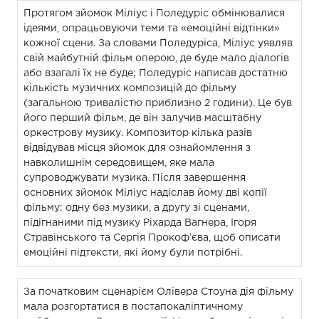
Протягом зйомок Міліус і Поледуріс обмінювалися
ідеями, опрацьовуючи теми та «емоційні відтінки»
кожної сцени. За словами Поледуріса, Міліус уявляв
свій майбутній фільм оперою, де буде мало діалогів
або взагалі їх не буде; Поледуріс написав достатню
кількість музичних композицій до фільму
(загальною тривалістю приблизно 2 години). Це був
його перший фільм, де він залучив масштабну
оркестрову музику. Композитор кілька разів
відвідував місця зйомок для ознайомлення з
навколишнім середовищем, яке мала
супроводжувати музика. Після завершення
основних зйомок Міліус надіслав йому дві копії
фільму: одну без музики, а другу зі сценами,
підігнаними під музику Ріхарда Вагнера, Ігоря
Стравінського та Сергія Прокоф’єва, щоб описати
емоційні підтексти, які йому були потрібні.
За початковим сценарієм Олівера Стоуна дія фільму
мала розгортатися в постапокаліптичному