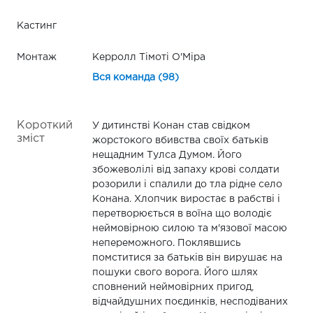
Кастинг
Монтаж
Керролл Тімоті О'Міра
Вся команда (98)
Короткий
У дитинстві Конан став свідком
зміст
жорстокого вбивства своїх батьків
нещадним Тулса Думом. Його
збожеволілі від запаху крові солдати
розорили і спалили до тла рідне село
Конана. Хлопчик виростає в рабстві і
перетворюється в воїна що володіє
неймовірною силою та м'язової масою
непереможного. Поклявшись
помститися за батьків він вирушає на
пошуки свого ворога. Його шлях
сповнений неймовірних пригод,
відчайдушних поєдинків, несподіваних