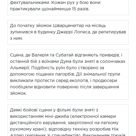
фехтувальниками. Кожен рух у бою вони
практикували щонайменше 15 разів.
До початку зйомок Шварценеггер на місяць
зупинився в будинку Джеррі Лопеса, де репетирував
з ним.
Сцена, де Валерія та Субатай відганяють привидів, і
останній бій з воїнами Дума були зняті в солончаках
Альмерії. Подібність руїн було створено за
допомогою піщаних пагорбів. Дії знімальної групи
викликали протести серед екологів, і продюсери
пообіцяли відновити поверхню після завершення
зйомок.
Деякі бойові сцени у фільмі були зняті з
використанням міні-джиба (електронної камери
дистанційного керування, закріпленої на легкому
рухомому крані); відповідну техніку розробив Нік
Алдер (керівник зі спецефектів). Виконанням трюків