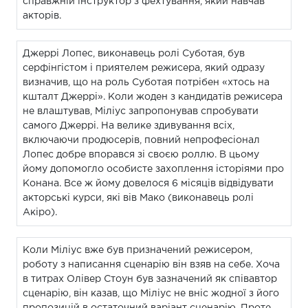
справжній інструктор з фехтування, який навчав
акторів.
Джеррі Лопес, виконавець ролі Суботая, був
серфінгістом і приятелем режисера, який одразу
визначив, що на роль Суботая потрібен «хтось на
кшталт Джеррі». Коли жоден з кандидатів режисера
не влаштував, Міліус запропонував спробувати
самого Джеррі. На велике здивування всіх,
включаючи продюсерів, повний непрофесіонал
Лопес добре впорався зі своєю роллю. В цьому
йому допомогло особисте захоплення історіями про
Конана. Все ж йому довелося 6 місяців відвідувати
акторські курси, які вів Мако (виконавець ролі
Акіро).
Коли Міліус вже був призначений режисером,
роботу з написання сценарію він взяв на себе. Хоча
в титрах Олівер Стоун був зазначений як співавтор
сценарію, він казав, що Міліус не вніс жодної з його
пропозицій в остаточний варіант сценарію. Проте