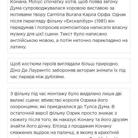
Конана. Міліус спочатку хотів, щоб поява загону
Дума супроводжувалася хоровою виставою за
мотивами твору Carmina Burana Карла Орфа. Однак
після перегляду фільму «Екскалібур» (1981) він
передумав і попросив композитора написати власну
музику для цієї сцени. Текст було написано
англійською мовою, а потім неточно перекладено на
латину.
Щоб костюми героїв виглядали більш природно,
Діно Де Лаурентіс забороняв акторам знімати їх під
час перерв між дублями.
З фільму під час монтажу було видалено лише дві
великі сцени: вбивство короля Озрика його
охоронцями, які приєдналися до Тулса Дума. В
остаточній версії фільму Озрик просто зникає з
сюжету після того, як наказує Конану та його друзям
знайти його дочку. Епізод з продажем Конану
смажених ящірок на паличці, в якому в крихітній