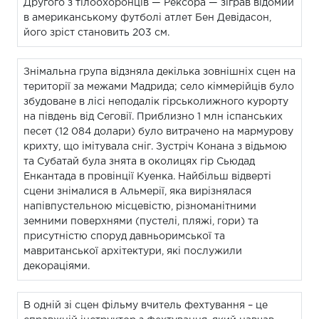
Другого з тілоохоронців — Рексора — зіграв відомий
в американському футболі атлет Бен Девідасон,
його зріст становить 203 см.
Знімальна група відзняла декілька зовнішніх сцен на
території за межами Мадрида; село кіммерійців було
збудоване в лісі неподалік гірськолижного курорту
на південь від Сеговії. Приблизно 1 млн іспанських
песет (12 084 долари) було витрачено на мармурову
крихту, що імітувала сніг. Зустріч Конана з відьмою
та Субатай була знята в околицях гір Сьюдад
Енкантада в провінції Куенка. Найбільш відверті
сцени знімалися в Альмерії, яка вирізнялася
напівпустельною місцевістю, різноманітними
земними поверхнями (пустелі, пляжі, гори) та
присутністю споруд давньоримської та
мавританської архітектури, які послужили
декораціями.
В одній зі сцен фільму вчитель фехтування – це