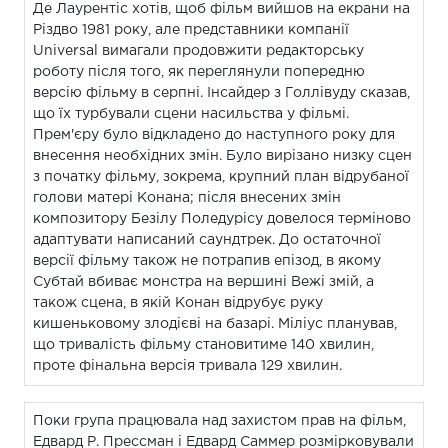
Де Лаурентіс хотів, щоб фільм вийшов на екрани на
Різдво 1981 року, але представники компанії
Universal вимагали продовжити редакторську
роботу після того, як переглянули попередню
версію фільму в серпні. Інсайдер з Голлівуду сказав,
що їх турбували сцени насильства у фільмі.
Прем'єру було відкладено до наступного року для
внесення необхідних змін. Було вирізано низку сцен
з початку фільму, зокрема, крупний план відрубаної
голови матері Конана; після внесених змін
композитору Безілу Поледурісу довелося терміново
адаптувати написаний саундтрек. До остаточної
версії фільму також не потрапив епізод, в якому
Субтай вбиває монстра на вершині Вежі змій, а
також сцена, в якій Конан відрубує руку
кишеньковому злодієві на базарі. Міліус планував,
що тривалість фільму становитиме 140 хвилин,
проте фінальна версія тривала 129 хвилин.
Поки група працювала над захистом прав на фільм,
Едвард Р. Прессман і Едвард Саммер розмірковували