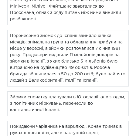
Міліусом. Міліус і Фейтшанс зверталися до
Прессмана, однак з ряду питань між ними виникли
розбіжності.
Перенесення зйомок до Іспанії зайняло кілька
місяців; знімальна група та обладнання прибули на
місце у вересні, а зйомки розпочалися 7 січня 1981
року. Продюсери виділили 11 мільйонів доларів на
зйомки в Іспанії, з яких близько 3 мільйонів було
витрачено на будівництво 49 об'єктів. Робоча
бригада збільшилася з 50 до 200 осіб; було найнято
людей з Великобританії, Італії та Іспанії.
Зйомки спочатку планували в Югославії, але згодом,
з політичних міркувань, перенесли до
капіталістичної Іспанії.
Покидаючи чарівника на верблюді, Конан тримає в
руках лілові квіти, але в наступній сцені,