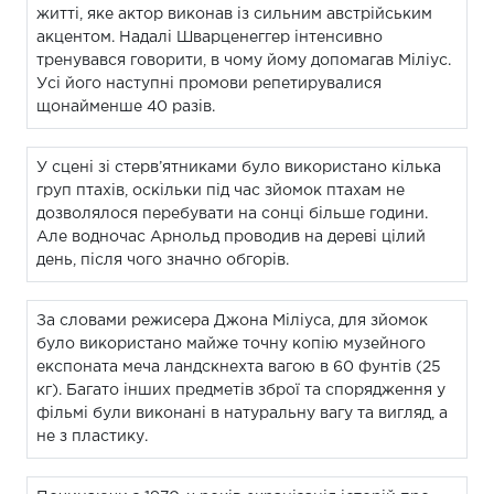
житті, яке актор виконав із сильним австрійським
акцентом. Надалі Шварценеггер інтенсивно
тренувався говорити, в чому йому допомагав Міліус.
Усі його наступні промови репетирувалися
щонайменше 40 разів.
У сцені зі стерв’ятниками було використано кілька
груп птахів, оскільки під час зйомок птахам не
дозволялося перебувати на сонці більше години.
Але водночас Арнольд проводив на дереві цілий
день, після чого значно обгорів.
За словами режисера Джона Міліуса, для зйомок
було використано майже точну копію музейного
експоната меча ландскнехта вагою в 60 фунтів (25
кг). Багато інших предметів зброї та спорядження у
фільмі були виконані в натуральну вагу та вигляд, а
не з пластику.