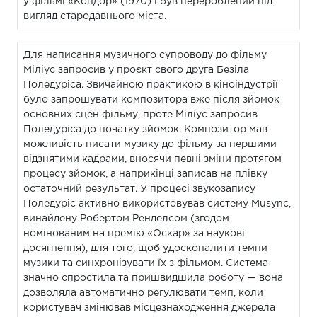
у фільмі «Кондор» (1970) і був перероблений під
вигляд стародавнього міста.
Для написання музичного супроводу до фільму
Міліус запросив у проєкт свого друга Безіла
Поледуріса. Звичайною практикою в кіноіндустрії
було запрошувати композитора вже після зйомок
основних сцен фільму, проте Міліус запросив
Поледуріса до початку зйомок. Композитор мав
можливість писати музику до фільму за першими
відзнятими кадрами, вносячи певні зміни протягом
процесу зйомок, а наприкінці записав на плівку
остаточний результат. У процесі звукозапису
Поледуріс активно використовував систему Musync,
винайдену Робертом Ренделсом (згодом
номінованим на премію «Оскар» за наукові
досягнення), для того, щоб удосконалити темпи
музики та синхронізувати їх з фільмом. Система
значно спростила та пришвидшила роботу — вона
дозволяла автоматично регулювати темп, коли
користувач змінював місцезнаходження джерела