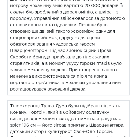
метрову механічну змію вартістю 20 000 доларів. Її
скелет був зроблений з дюралюмінію, а шкіра – з
поролону. Управління здійснювалося за допомогою
сталевих канатів та гідравліки. Пізніше було
створено ще дві змії такого ж розміру: одну для
стаціонарних зйомок, і другу – для сцени
обезголовлювання чудовиська героєм
Шварценеггером. Під час зйомок сцени Древа
Скорботи бригада прив'язала до гілок живих
стерв'ятників, а в момент укусу героєм птахів було
задіяно механічну модель. При створенні даного
манекена використовувалися пір'я та крила
мертвого стерв'ятника, а механізм управління ним
розташовувався всередині дерева.
Тілоохоронці Тулса-Дума були підібрані під стать
Конану. Торгрім, який в бойовому обладунку
виглядає кремезним і «квадратним» насправді має
зріст 196 см — його зіграв приятель Шварценеггера,
датський актор і культурист Свен-Оле Торсен.