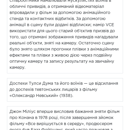
співробітники намалювали мускулистих воїнів в
обличчі привидів, а отриманий відеоматеріал
впровадили у фільм за допомогою анімаційного
стенда та контактних відбитків. За допомогою
анімації в сцену були додані відблиски; намір VCE
використати для цього старий об’єктив призвів до
того, що отримані зображення привидів нагадували
реальні об’єкти, зняті на камеру. Остаточно сцену
було знято шляхом прогонки плівки з анімаційними
ефектами та плівки з живою дією через подвійну
оптичну камеру та запису результату на звичайну
камеру.
Доспехи Тулси Дума та його воїнів — це відсилання
до доспехів тевтонських лицарів з фільму
«Олександр Невський» (1938).
Джон Міліус вперше висловив бажання зняти фільм
про Конана в 1978 році, після завершення зйомок
фільму «Все вирішується в середу», продюсером
якого був Базз Фейтшанс, який часто працював з