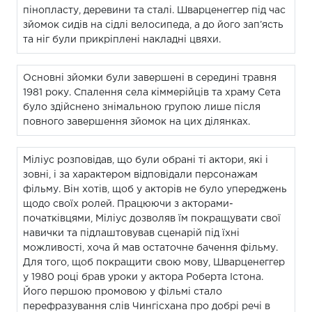
пінопласту, деревини та сталі. Шварценеггер під час
зйомок сидів на сідлі велосипеда, а до його зап’ясть
та ніг були прикріплені накладні цвяхи.
Основні зйомки були завершені в середині травня
1981 року. Спалення села кіммерійців та храму Сета
було здійснено знімальною групою лише після
повного завершення зйомок на цих ділянках.
Міліус розповідав, що були обрані ті актори, які і
зовні, і за характером відповідали персонажам
фільму. Він хотів, щоб у акторів не було упереджень
щодо своїх ролей. Працюючи з акторами-
початківцями, Міліус дозволяв їм покращувати свої
навички та підлаштовував сценарій під їхні
можливості, хоча й мав остаточне бачення фільму.
Для того, щоб покращити свою мову, Шварценеггер
у 1980 році брав уроки у актора Роберта Істона.
Його першою промовою у фільмі стало
перефразування слів Чингісхана про добрі речі в