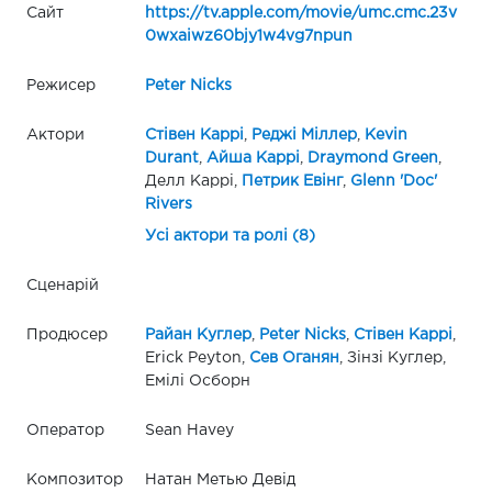
Сайт
https://tv.apple.com/movie/umc.cmc.23v
0wxaiwz60bjy1w4vg7npun
Режисер
Peter Nicks
Актори
Стівен Каррі
,
Реджі Міллер
,
Kevin
Durant
,
Айша Каррі
,
Draymond Green
,
Делл Каррі,
Петрик Евінг
,
Glenn 'Doc'
Rivers
Усі актори та ролі (8)
Сценарій
Продюсер
Райан Куглер
,
Peter Nicks
,
Стівен Каррі
,
Erick Peyton,
Сев Оганян
, Зінзі Куглер,
Емілі Осборн
Оператор
Sean Havey
Композитор
Натан Метью Девід