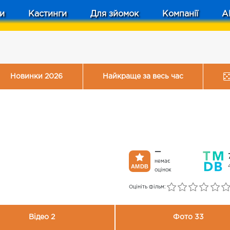
и
Кастинги
Для зйомок
Компанії
A
Новинки 2026
Найкраще за весь час
—
немає
оцінок
Оцініть фільм:
Відео 2
Фото 33