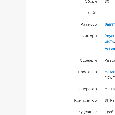
Збори
$0
Сайт
Режисер
Samm
Актори
Роуе
Бютo
Усі а
Сценарій
Kirst
Продюсер
Ната
Newma
Оператор
Matt
Композитор
St. P
Художник
Трейс