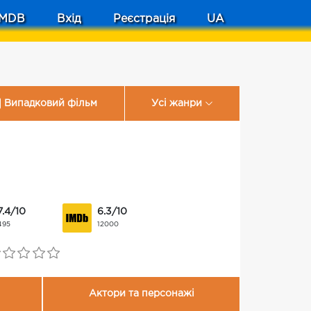
MDB
Вхід
Реєстрація
UA
Випадковий фільм
Усі жанри
7.4/10
6.3/10
495
12000
Актори та персонажі