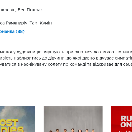
нклевіц, Бен Поллак
са Ременаріч, Тамі Кумін
оманда (88)
молоду художницю змушують приєднатися до легкоатлетичної
вість наблизитись до дівчини, до якої давно відчуває симпат
уватися в неочікувану колегу по команді та відкриває для себ