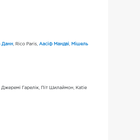
 Данн
, Rico Paris,
Аасіф Мандві
,
Мішель
, Джеремі Гарелік, Піт Шилаймон, Katie