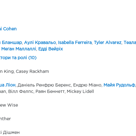
i Cohen
н Бланшар
,
Аулі Кравальо
,
Isabella Ferreira
,
Tyler Alvarez
,
Теала
,
Меган Маллаллі
,
Едді Вейріх
ктори та ролі (10)
en King, Casey Rackham
ша Ліон
, Даніель Ренфрю Беренс, Ендрю Міано,
Майя Рудольф
n, Вілл Фелпс, Раян Беннетт, Mickey Lidell
hew Wise
anther
і Дішмен