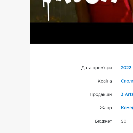
Дата прем'єри
2022
-
Країна
Сполу
Продакшн
3 Art
Жанр
Комед
Бюджет
$0