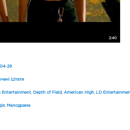
2:40
04
-
29
чені Штати
s Entertainment
,
Depth of Field
,
American High
,
LD Entertainmen
ія
,
Мелодрама