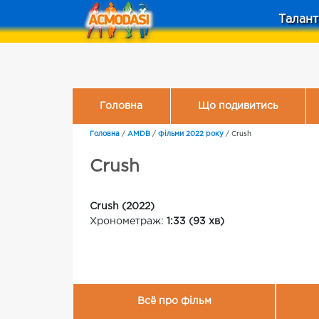
Талант
Головна
Що подивитись
Головна
/
AMDB
/
Фільми 2022 року
/
Crush
Crush
Crush (2022)
Хронометраж:
1:33 (93 хв)
Всё про фільм