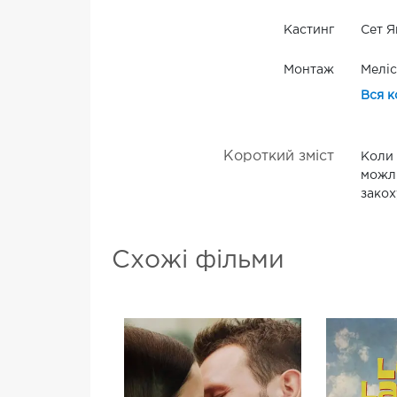
Кастинг
Сет Я
Монтаж
Меліс
Вся к
Короткий зміст
Коли 
можли
закох
Схожі фільми