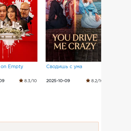
 on Empty
Сводишь с ума
Очима 
09
8.3/10
2025-10-09
8.2/10
2019-08