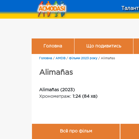
Талант
Головна
Що подивитись
Головна
/
AMDB
/
Фільми 2023 року
/
Alimañas
Alimañas
Alimañas (2023)
Хронометраж:
1:24 (84 хв)
Всё про фільм