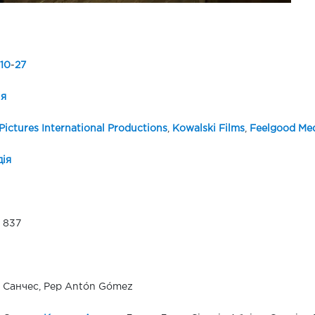
10
-
27
ія
Pictures International Productions
,
Kowalski Films
,
Feelgood Me
ія
3 837
 Санчес, Pep Antón Gómez