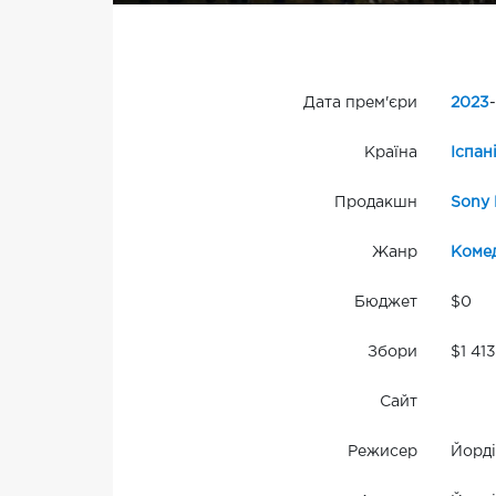
Дата прем'єри
2023
-
Країна
Іспан
Продакшн
Sony 
Жанр
Комед
Бюджет
$0
Збори
$1 41
Сайт
Режисер
Йорді