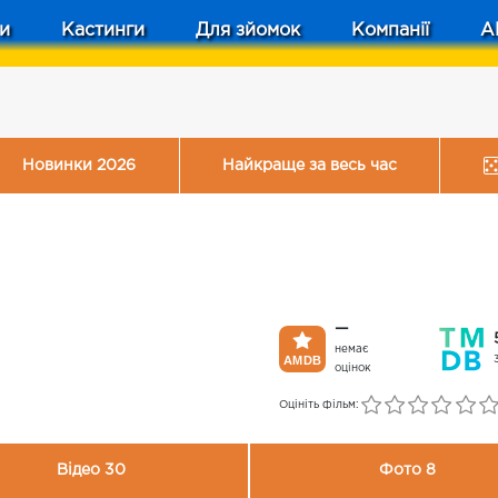
и
Кастинги
Для зйомок
Компанії
A
Новинки 2026
Найкраще за весь час
—
немає
оцінок
Оцініть фільм:
Відео 30
Фото 8