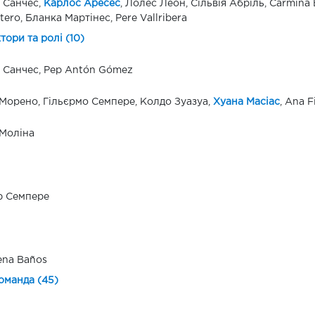
 Санчес,
Карлос Аресес
, Лолес Леон, Сільвія Абріль, Carmina B
stero, Бланка Мартінес, Pere Vallribera
ктори та ролі (10)
 Санчес, Pep Antón Gómez
Морено, Гільєрмо Семпере, Колдо Зуазуа,
Хуана Масіас
, Ana F
Моліна
р Семпере
ena Baños
оманда (45)