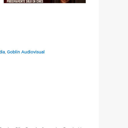
dia
,
Goblin Audiovisual