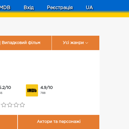
MDB
Вхід
Реєстрація
UA
Випадковий фільм
Усі жанри
5.2/10
4.9/10
36
788
Актори та персонажі