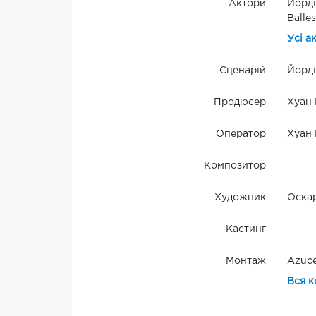
Актори
Йорді
Balle
Усі а
Сценарій
Йорді
Продюсер
Хуан 
Оператор
Хуан 
Композитор
Художник
Оска
Кастинг
Монтаж
Azuc
Вся к