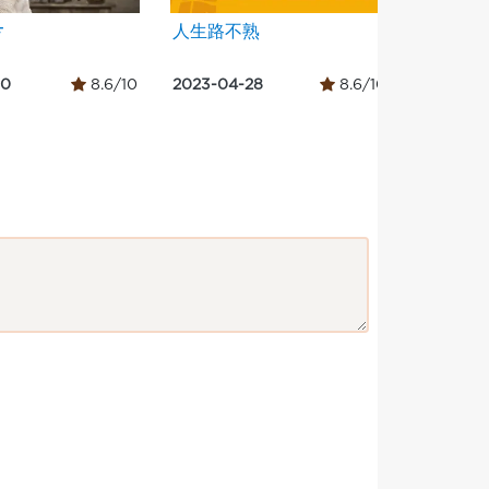
ಿ
人生路不熟
Любов у
10
8.6/10
2023-04-28
8.6/10
2023-02