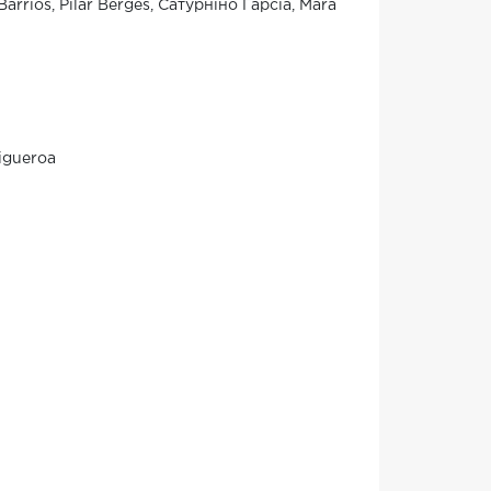
arrios, Pilar Bergés, Сатурніно Гарсіа, Mara
igueroa