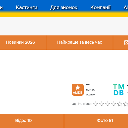
и
Кастинги
Для зйомок
Компанії
A
Новинки 2026
Найкраще за весь час
—
немає
оцінок
Оцініть фільм:
Відео 10
Фото 51