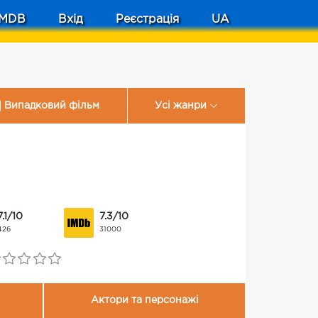
MDB
Вхід
Реєстрація
UA
Випадковий фільм
Усі жанри
7.1/10
7.3/10
426
31000
Актори та персонажі