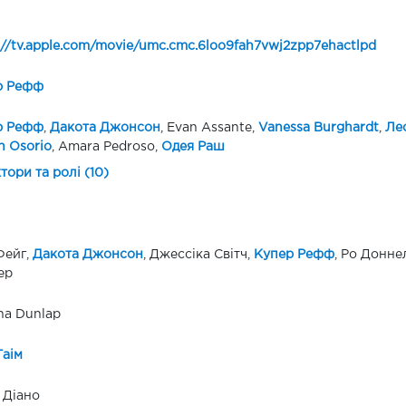
://tv.apple.com/movie/umc.cmc.6loo9fah7vwj2zpp7ehactlpd
р Рефф
р Рефф
,
Дакота Джонсон
, Evan Assante,
Vanessa Burghardt
,
Ле
n Osorio
, Amara Pedroso,
Одея Раш
ктори та ролі (10)
Фейг,
Дакота Джонсон
, Джессіка Світч,
Купер Рефф
, Ро Донне
ер
ina Dunlap
Гаім
 Діано