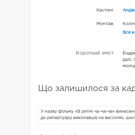
Кастинг
Андж
Монтаж
Колін
Вся к
Короткий зміст
Ендрю
далі.
молод
Що залишилося за ка
У назву фільму «В ритмі ча-ча-ча» винесено
до репертуару виконавців на весіллях, шкі