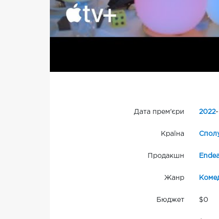
Дата прем'єри
2022
-
Країна
Сполу
Продакшн
Endea
Жанр
Комед
Бюджет
$0