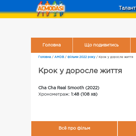
Талант
Головна
Що подивитись
Головна
/
AMDB
/
Фільми 2022 року
/
Крок у доросле життя
Крок у доросле життя
Cha Cha Real Smooth (2022)
Хронометраж:
1:48 (108 хв)
Всё про фільм