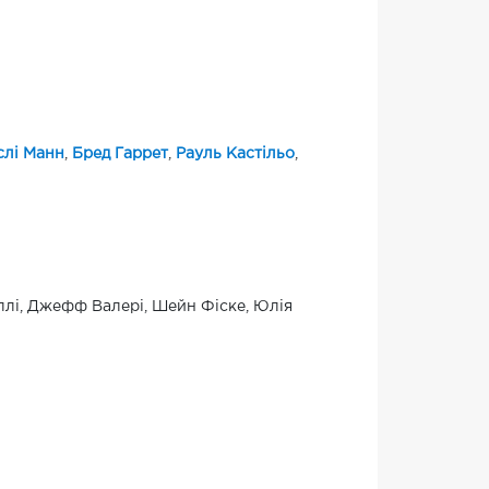
слі Манн
,
Бред Гаррет
,
Рауль Кастільо
,
ллі, Джефф Валері, Шейн Фіске, Юлія