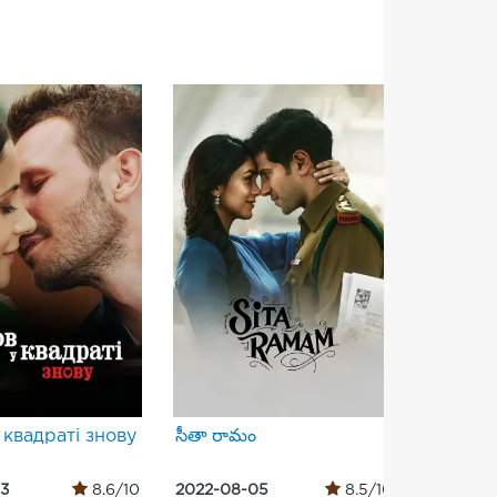
 квадраті знову
సీతా రామం
Underg
13
8.6/10
2022-08-05
8.5/10
2022-02