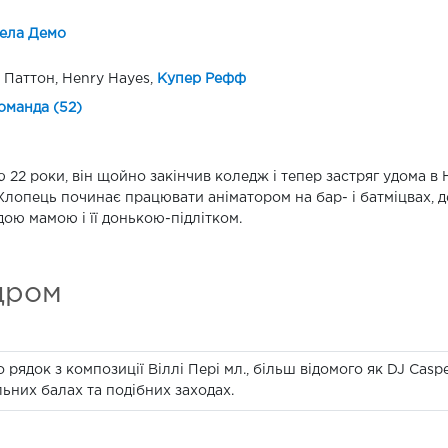
ела Демо
 Паттон, Henry Hayes,
Купер Рефф
оманда (52)
 22 роки, він щойно закінчив коледж і тепер застряг удома в
 Хлопець починає працювати аніматором на бар- і батміцвах, д
ою мамою і її донькою-підлітком.
дром
 рядок з композиції Віллі Пері мл., більш відомого як DJ Casp
льних балах та подібних заходах.