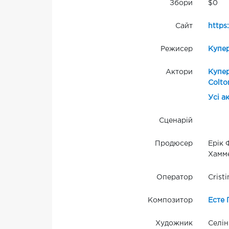
Збори
$0
Сайт
https
Режисер
Купе
Актори
Купе
Colto
Усі а
Сценарій
Продюсер
Ерік 
Хамм
Оператор
Crist
Композитор
Есте 
Художник
Селін