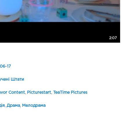
2:07
06
-
17
чені Штати
vor Content
,
Picturestart
,
TeaTime Pictures
ія
,
Драма
,
Мелодрама