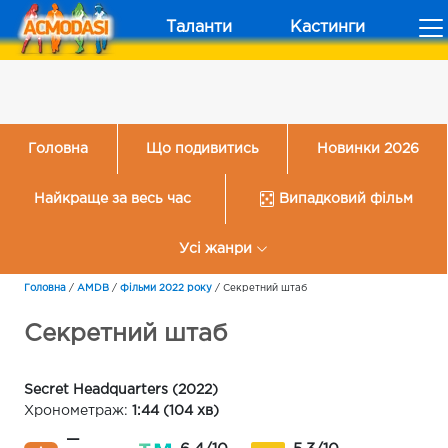
Таланти
Кастинги
Головна
Що подивитись
Новинки 2026
Найкраще за весь час
Випадковий фільм
Усі жанри
Головна
/
AMDB
/
Фільми 2022 року
/
Секретний штаб
Секретний штаб
Secret Headquarters (2022)
Хронометраж:
1:44 (104 хв)
—