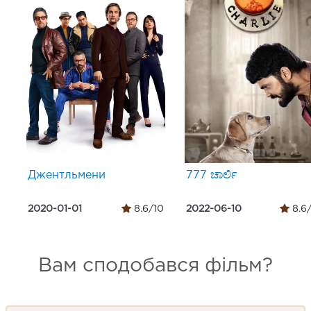
Джентльмени
777 ಚಾರ್ಲಿ
2020-01-01
8.6/10
2022-06-10
8.6
Вам сподобався фільм?