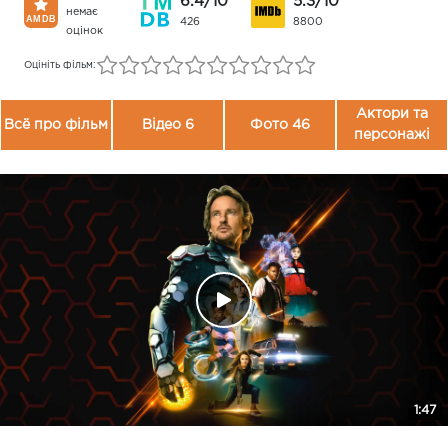
6.4/10
5.3/10
немає
426
8800
оцінок
Оцініть фільм:
Актори та
Всё про фільм
Відео 6
Фото 46
персонажі
1:47