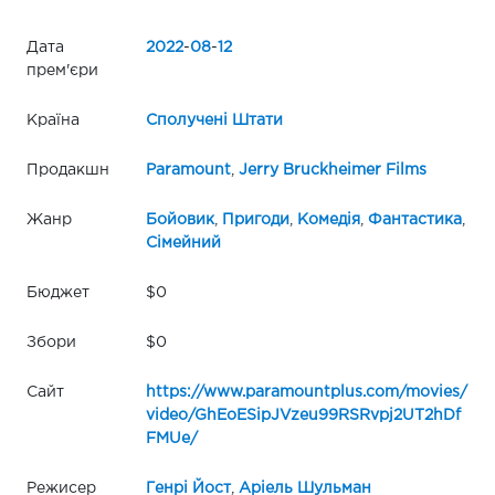
Дата
2022
-
08
-
12
прем'єри
Країна
Сполучені Штати
Продакшн
Paramount
,
Jerry Bruckheimer Films
Жанр
Бойовик
,
Пригоди
,
Комедія
,
Фантастика
,
Сімейний
Бюджет
$0
Збори
$0
Сайт
https://www.paramountplus.com/movies/
video/GhEoESipJVzeu99RSRvpj2UT2hDf
FMUe/
Режисер
Генрі Йост
,
Аріель Шульман