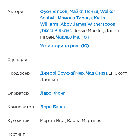
Актори
Оуен Вілсон
,
Майкл Пенья
,
Walker
Scobell
,
Момона Тамада
,
Keith L.
Williams
,
Abby James Witherspoon
,
Джесі Вільямс
, Jessie Mueller, Дастін
Інгрем,
Чарльз Мелтон
Усі актори та ролі (10)
Сценарій
Продюсер
Джеррі Брукхаймер
,
Чад Оман
, Д. Скотт
Лампкін
Оператор
Ларрі Фонг
Композитор
Лорн Балф
Художник
Мартін Віст, Карла Мартінес
Кастинг