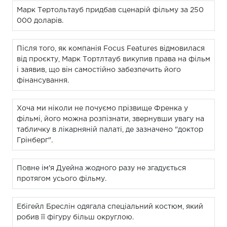
Марк Тертольтауб придбав сценарій фільму за 250
000 доларів.
Після того, як компанія Focus Features відмовилася
від проєкту, Марк Тортлтауб викупив права на фільм
і заявив, що він самостійно забезпечить його
фінансування.
Хоча ми ніколи не почуємо прізвище Френка у
фільмі, його можна розпізнати, звернувши увагу на
табличку в лікарняній палаті, де зазначено "доктор
Грінберг".
Повне ім'я Дуейна жодного разу не згадується
протягом усього фільму.
Ебігейл Бреслін одягала спеціальний костюм, який
робив її фігуру більш округлою.