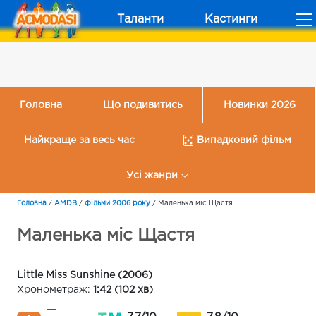
Таланти
Кастинги
Головна
Що подивитись
Новинки 2026
Найкраще за весь час
Випадковий фільм
Усі жанри
Головна
/
AMDB
/
Фільми 2006 року
/
Маленька міс Щастя
Маленька міс Щастя
Little Miss Sunshine (2006)
Хронометраж:
1:42 (102 хв)
—