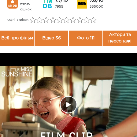
7.7/10
7.8/10
немає
7955
555000
оцінок
Оцініть фільм:
Актори та
Всё про фільм
Відео 36
Фото 111
персонажі