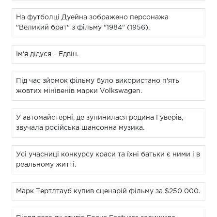
На футболці Дуейна зображено персонажа
"Великий брат" з фільму "1984" (1956).
Ім'я дідуся – Едвін.
Під час зйомок фільму було використано п'ять
жовтих мінівенів марки Volkswagen.
У автомайстерні, де зупинилася родина Гуверів,
звучала російська шансонна музика.
Усі учасниці конкурсу краси та їхні батьки є ними і в
реальному житті.
Марк Тертлтауб купив сценарій фільму за $250 000.