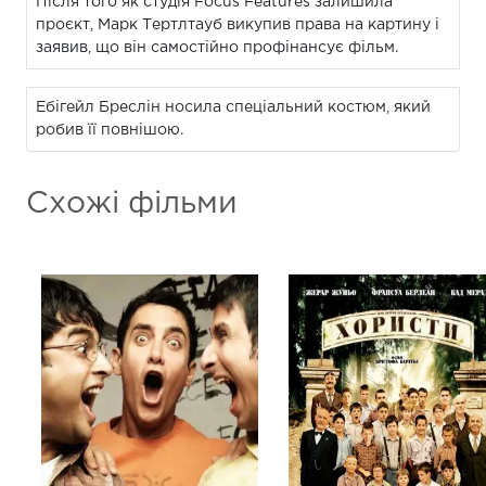
Після того як студія Focus Features залишила
проєкт, Марк Тертлтауб викупив права на картину і
заявив, що він самостійно профінансує фільм.
Ебігейл Бреслін носила спеціальний костюм, який
робив її повнішою.
Схожі фільми