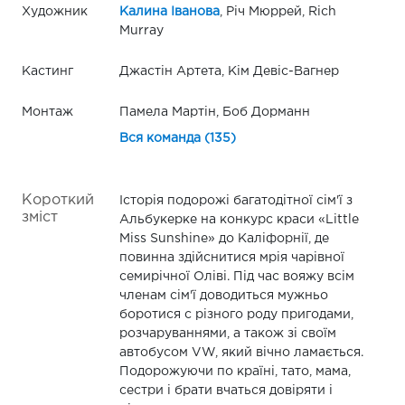
Художник
Калина Іванова
, Річ Мюррей, Rich
Murray
Кастинг
Джастін Артета, Кім Девіс-Вагнер
Монтаж
Памела Мартін, Боб Дорманн
Вся команда (135)
Короткий
Історія подорожі багатодітної сім'ї з
зміст
Альбукерке на конкурс краси «Little
Miss Sunshine» до Каліфорнії, де
повинна здійснитися мрія чарівної
семирічної Оліві. Під час вояжу всім
членам сім'ї доводиться мужньо
боротися c різного роду пригодами,
розчаруваннями, а також зі своїм
автобусом VW, який вічно ламається.
Подорожуючи по країні, тато, мама,
сестри і брати вчаться довіряти і