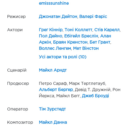
emisssunshine
Режисер
Джонатан Дейтон
,
Валері Фаріс
Актори
Грег Кіннір
,
Тоні Коллетт
,
Стів Карелл
,
Пол Дейно
,
Ебігейл Бреслін
,
Алан
Аркін
,
Браян Кренстон
,
Бет Грант
,
Воллес Ленгем
,
Мет Вінстон
Усі актори та ролі (10)
Сценарій
Майкл Арндт
Продюсер
Петро Сараф, Марк Тертлетауб,
Альберт Бергер
, Девід Т. Дружній, Рон
Йеркса, Майкл Бегг,
Джеб Броуді
Оператор
Тім Зурстедт
Композитор
Майкл Данна