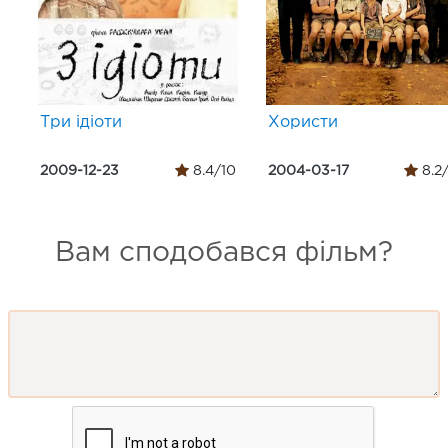
Три ідіоти
Хористи
2009-12-23
8.4/10
2004-03-17
8.2
Вам сподобався фільм?