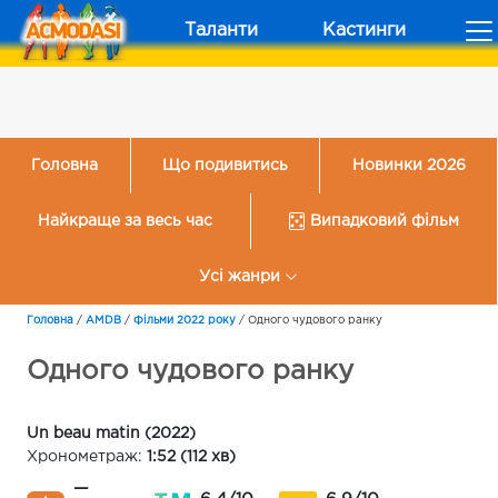
Таланти
Кастинги
Головна
Що подивитись
Новинки 2026
Найкраще за весь час
Випадковий фільм
Усі жанри
Головна
/
AMDB
/
Фільми 2022 року
/
Одного чудового ранку
Одного чудового ранку
Un beau matin (2022)
Хронометраж:
1:52 (112 хв)
—