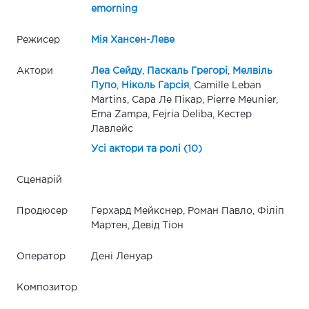
emorning
Режисер
Мія Хансен-Леве
Актори
Леа Сейду
,
Паскаль Грегорі
,
Мелвіль
Пупо
,
Ніколь Гарсія
, Camille Leban
Martins, Сара Ле Пікар, Pierre Meunier,
Ema Zampa, Fejria Deliba, Кестер
Лавлейс
Усі актори та ролі (10)
Сценарій
Продюсер
Герхард Мейкснер, Роман Павло, Філіп
Мартен, Девід Тіон
Оператор
Дені Ленуар
Композитор