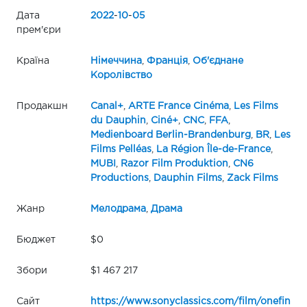
Дата
2022
-
10
-
05
прем'єри
Країна
Німеччина
,
Франція
,
Об'єднане
Королівство
Продакшн
Canal+
,
ARTE France Cinéma
,
Les Films
du Dauphin
,
Ciné+
,
CNC
,
FFA
,
Medienboard Berlin-Brandenburg
,
BR
,
Les
Films Pelléas
,
La Région Île-de-France
,
MUBI
,
Razor Film Produktion
,
CN6
Productions
,
Dauphin Films
,
Zack Films
Жанр
Мелодрама
,
Драма
Бюджет
$0
Збори
$1 467 217
Сайт
https://www.sonyclassics.com/film/onefin