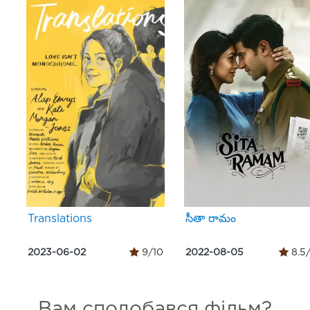
Translations
సీతా రామం
2023-06-02
9/10
2022-08-05
8.5
Вам сподобався фільм?