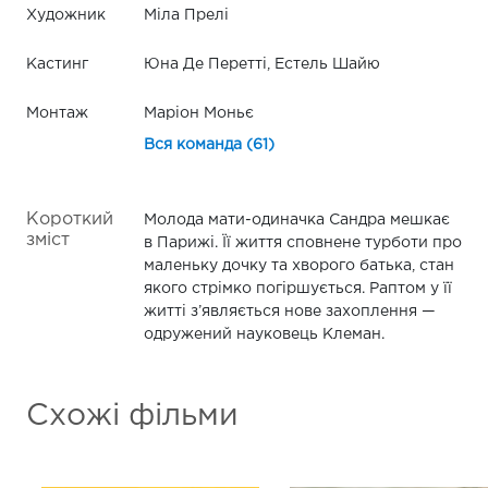
Художник
Міла Прелі
Кастинг
Юна Де Перетті, Естель Шайю
Монтаж
Маріон Моньє
Вся команда (61)
Короткий
Молода мати-одиначка Сандра мешкає
зміст
в Парижі. Її життя сповнене турботи про
маленьку дочку та хворого батька, стан
якого стрімко погіршується. Раптом у її
житті з’являється нове захоплення —
одружений науковець Клеман.
Схожі фільми