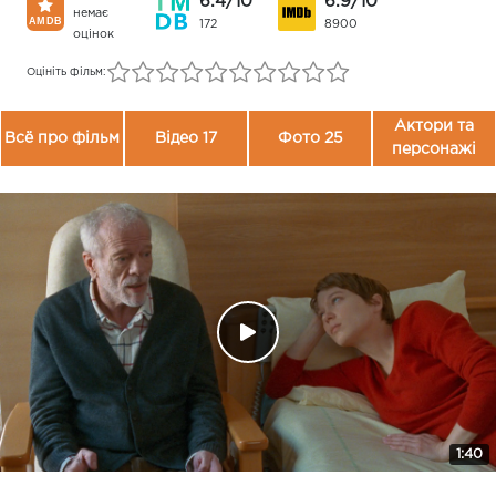
6.4/10
6.9/10
немає
172
8900
оцінок
Оцініть фільм:
Актори та
Всё про фільм
Відео 17
Фото 25
персонажі
1:40