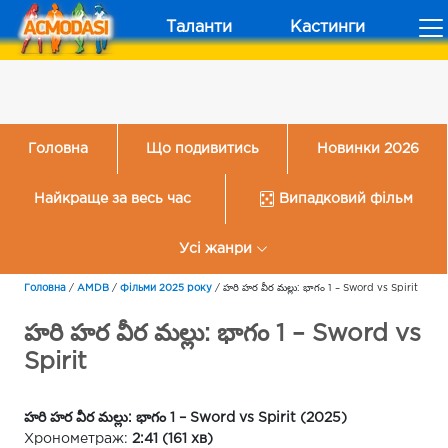
Таланти
Кастинги
Головна
Що подивитись
Новинки 2026
Найкраще за весь час
Випадковий фільм
Усі жанри
Головна
/
AMDB
/
Фільми 2025 року
/
హరి హర వీర మల్లు: భాగం 1 – Sword vs Spirit
హరి హర వీర మల్లు: భాగం 1 – Sword vs
Spirit
హరి హర వీర మల్లు: భాగం 1 – Sword vs Spirit (2025)
Хронометраж:
2:41 (161 хв)