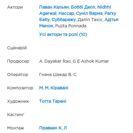
Актори
Паван Кальян
,
Боббі Деол
,
Nidhhi
Agerwal
,
Нассар
,
Суніл Варма
,
Раґху
Бабу
,
Суббаражу
, Даліп Тахіл,
Адітья
Менон
, Pujita Ponnada
Усі актори та ролі (10)
Сценарій
Продюсер
A. Dayakar Rao, G E Ashok Kumar
Оператор
Гнана Шекар В. С.
Композитор
М. М. Кіравані
Художник
Тотта Тарані
Кастинг
Монтаж
Правеен К. Л