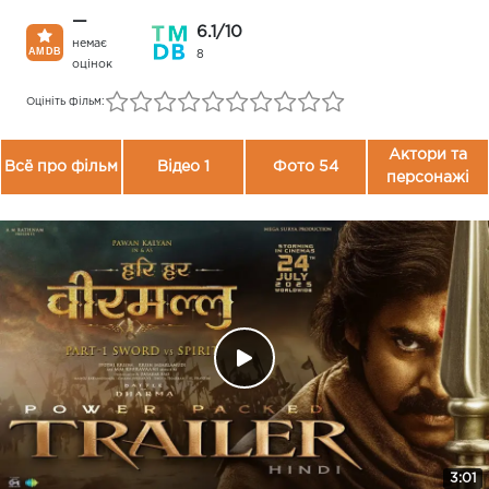
—
6.1/10
немає
8
оцінок
Оцініть фільм:
Актори та
Всё про фільм
Відео 1
Фото 54
персонажі
3:01