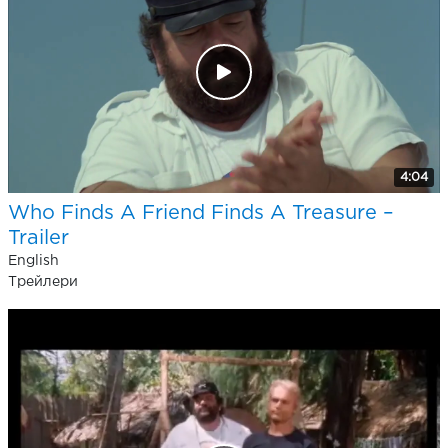
4:04
Who Finds A Friend Finds A Treasure –
Trailer
English
Трейлери