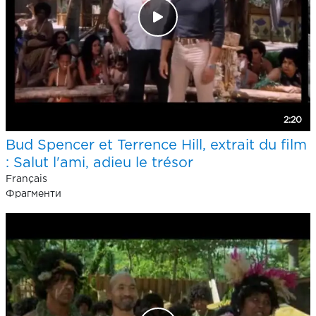
2:20
Bud Spencer et Terrence Hill, extrait du film
: Salut l'ami, adieu le trésor
Français
Фрагменти