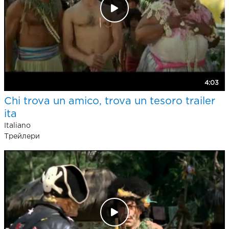
4:03
Chi trova un amico, trova un tesoro trailer
ita
Italiano
Трейлери