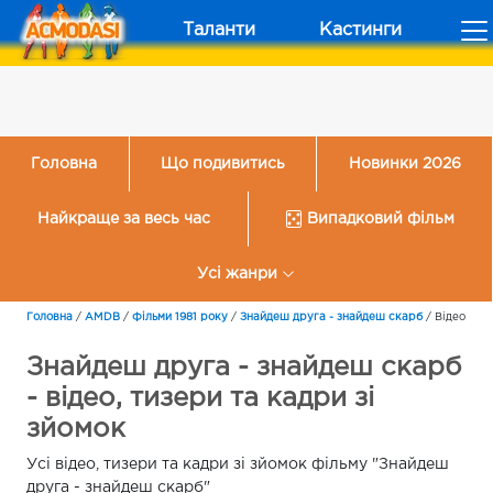
Таланти
Кастинги
Головна
Що подивитись
Новинки 2026
Найкраще за весь час
Випадковий фільм
Усі жанри
Головна
/
AMDB
/
Фільми 1981 року
/
Знайдеш друга - знайдеш скарб
/
Відео
Знайдеш друга - знайдеш скарб
- відео, тизери та кадри зі
зйомок
Усі відео, тизери та кадри зі зйомок фільму "Знайдеш
друга - знайдеш скарб"