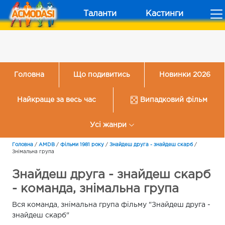
Таланти
Кастинги
Головна
Що подивитись
Новинки 2026
Найкраще за весь час
Випадковий фільм
Усі жанри
Головна
/
AMDB
/
Фільми 1981 року
/
Знайдеш друга - знайдеш скарб
/
Знімальна група
Знайдеш друга - знайдеш скарб
- команда, знімальна група
Вся команда, знімальна група фільму "Знайдеш друга -
знайдеш скарб"