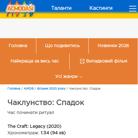
Таланти
Кастинги
Головна
Що подивитись
Новинки 2026
Найкраще за весь час
Випадковий фільм
Усі жанри
Головна
/
AMDB
/
Фільми 2020 року
/
Чаклунство: Спадок
Чаклунство: Спадок
Час починати ритуал
The Craft: Legacy (2020)
Хронометраж:
1:34 (94 хв)