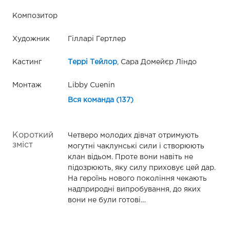
Композитор
Художник
Гілларі Гертлер
Кастинг
Террі Тейлор
, Сара Домейєр Ліндо
Монтаж
Libby Cuenin
Вся команда (137)
Короткий
Четверо молодих дівчат отримують
зміст
могутні чаклунські сили і створюють
клан відьом. Проте вони навіть не
підозрюють, яку силу приховує цей дар.
На героїнь нового покоління чекають
надприродні випробування, до яких
вони не були готові…