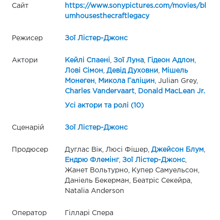
Сайт
https://www.sonypictures.com/movies/bl
umhousesthecraftlegacy
Режисер
Зої Лістер-Джонс
Актори
Кейлі Спаені
,
Зої Луна
,
Гідеон Адлон
,
Лові Сімон
,
Девід Духовни
,
Мішель
Монеген
,
Микола Галіцин
, Julian Grey,
Charles Vandervaart
,
Donald MacLean Jr.
Усі актори та ролі (10)
Сценарій
Зої Лістер-Джонс
Продюсер
Дуглас Вік, Люсі Фішер,
Джейсон Блум
,
Ендрю Флемінг
,
Зої Лістер-Джонс
,
Жанет Вольтурно, Купер Самуельсон,
Даніель Бекерман, Беатріс Секейра,
Natalia Anderson
Оператор
Гілларі Спера