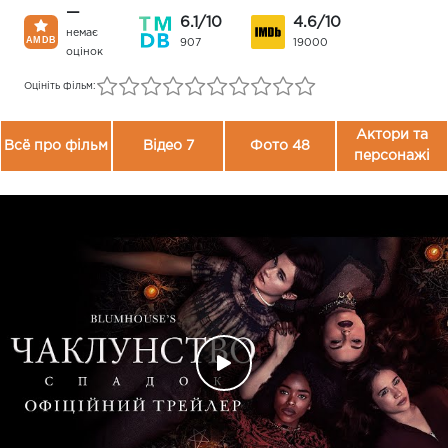
—
6.1/10
4.6/10
немає
907
19000
оцінок
Оцініть фільм:
Актори та
Всё про фільм
Відео 7
Фото 48
персонажі