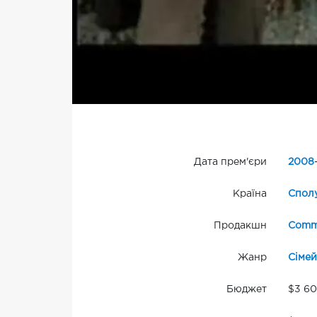
Дата прем'єри
2008
Країна
Сполу
Продакшн
Commo
Жанр
Сіме
Бюджет
$3 6