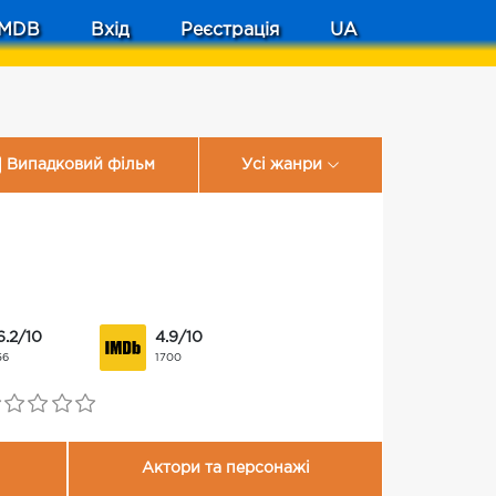
MDB
Вхід
Реєстрація
UA
Випадковий фільм
Усі жанри
6.2/10
4.9/10
56
1700
Актори та персонажі