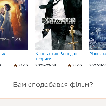
пил
Константин: Володар
Різдвяна
темряви
0
7.6/10
2005-02-08
7.5/10
2007-11-1
Вам сподобався фільм?