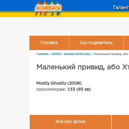
Талант
Головна
Що подивитись
Головна
/
AMDB
/
Фільми 2008 року
/
Маленький привид, або
Маленький привид, або Х
Mostly Ghostly (2008)
Хронометраж:
1:33 (93 хв)
Всё про фільм