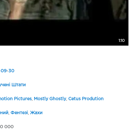
1:10
-
09
-
30
чені Штати
tion Pictures
,
Mostly Ghostly
,
Cetus Prodution
йний
,
Фентезі
,
Жахи
00 000