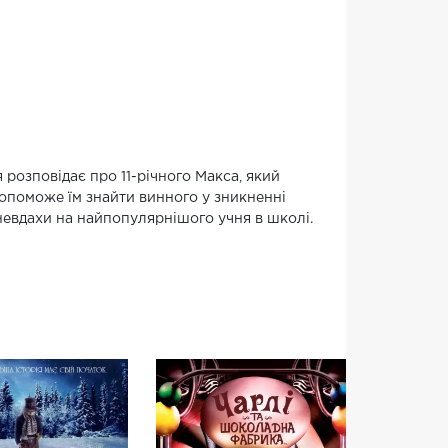
я розповідає про 11-річного Макса, який
допоможе їм знайти винного у зникненні
невдахи на найпопулярнішого учня в школі.