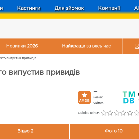
и
Кастинги
Для зйомок
Компанії
A
Новинки 2026
Найкраще за весь час
 Хто випустив привидів
то випустив привидів
—
немає
оцінок
Оцініть фільм:
Відео 2
Фото 10