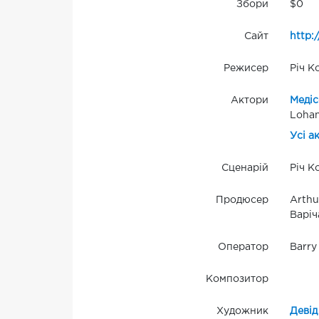
Збори
$0
Сайт
http:
Режисер
Річ К
Актори
Медіс
Lohan
Усі а
Сценарій
Річ К
Продюсер
Arthu
Варіч
Оператор
Barry
Композитор
Художник
Девід