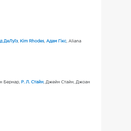
д ДеЛуїз
,
Kim Rhodes
,
Адам Гікс
, Aliana
нн Бернар,
Р. Л. Стайн
, Джейн Стайн, Джоан