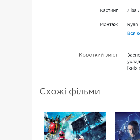
Кастинг
Ліза 
Монтаж
Ryan 
Вся к
Короткий зміст
Засно
уклад
їхніх
Схожі фільми