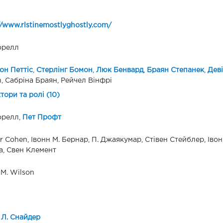
//www.rlstinemostlyghostly.com/
орелл
он Петтіс
,
Стерлінг Бомон
,
Люк Бенвард
,
Браян Степанек
,
Деві
, Сабріна Браян, Рейчел Вінфрі
ктори та ролі (10)
орелл,
Пет Профт
r Cohen, Івонн М. Бернар, П. Джаякумар, Стівен Стейблер, Іво
а, Свен Клемент
 M. Wilson
 Л. Снайдер