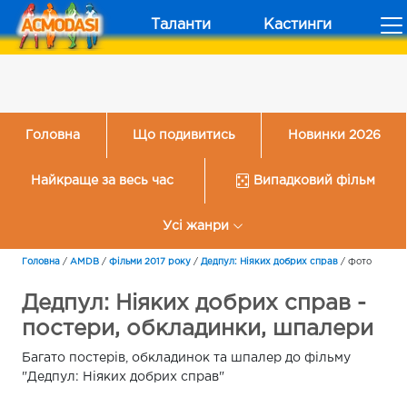
Таланти
Кастинги
Головна
Що подивитись
Новинки 2026
Найкраще за весь час
Випадковий фільм
Усі жанри
Головна
/
AMDB
/
Фільми 2017 року
/
Дедпул: Ніяких добрих справ
/
Фото
Дедпул: Ніяких добрих справ -
постери, обкладинки, шпалери
Багато постерів, обкладинок та шпалер до фільму
"Дедпул: Ніяких добрих справ"