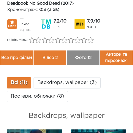
Deadpool: No Good Deed (2017)
Хронометраж:
0:3 (3 хв)
—
7.2/10
7.9/10
немає
553
9300
оцінок
Оцініть фільм:
Актори та
Всё про фільм
Відео 2
Фото 12
персонажі
Всі (11)
Backdrops, wallpaper (3)
Постери, обложки (8)
Backdrops, wallpaper