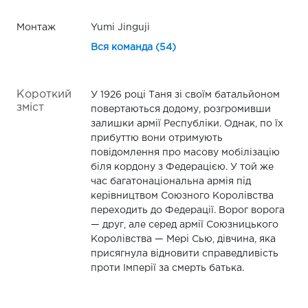
Монтаж
Yumi Jinguji
Вся команда (54)
Короткий
У 1926 році Таня зі своїм батальйоном
зміст
повертаються додому, розгромивши
залишки армії Республіки. Однак, по їх
прибуттю вони отримують
повідомлення про масову мобілізацію
біля кордону з Федерацією. У той же
час багатонаціональна армія під
керівництвом Союзного Королівства
переходить до Федерації. Ворог ворога
— друг, але серед армії Союзницького
Королівства — Мері Сью, дівчина, яка
присягнула відновити справедливість
проти Імперії за смерть батька.