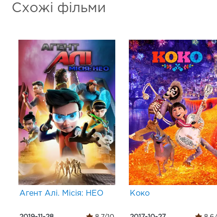
Схожі фільми
Агент Алі. Місія: НЕО
Коко
2019-11-28
8.7/10
2017-10-27
8.6