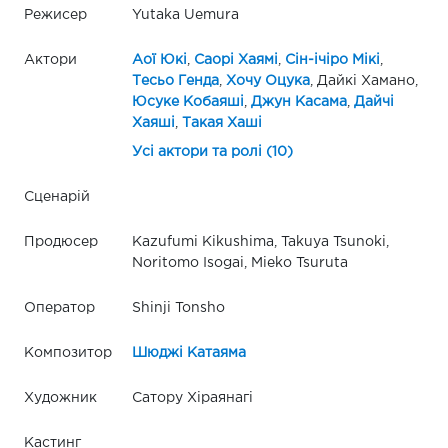
Режисер
Yutaka Uemura
Актори
Аої Юкі
,
Саорі Хаямі
,
Сін-ічіро Мікі
,
Тесьо Генда
,
Хочу Оцука
, Дайкі Хамано,
Юсуке Кобаяші
,
Джун Касама
,
Дайчі
Хаяші
,
Такая Хаші
Усі актори та ролі (10)
Сценарій
Продюсер
Kazufumi Kikushima, Takuya Tsunoki,
Noritomo Isogai, Mieko Tsuruta
Оператор
Shinji Tonsho
Композитор
Шюджі Катаяма
Художник
Сатору Хіраянагі
Кастинг