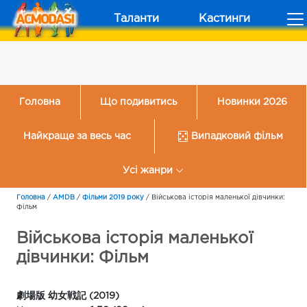
Таланти
Кастинги
Головна
Що подивитись
Новинки 2026
Найкраще за весь час
Випадковий фільм
Усі жанри
Головна
/
AMDB
/
Фільми 2019 року
/
Військова історія маленької дівчинки:
Фільм
Військова історія маленької
дівчинки: Фільм
劇場版 幼女戦記 (2019)