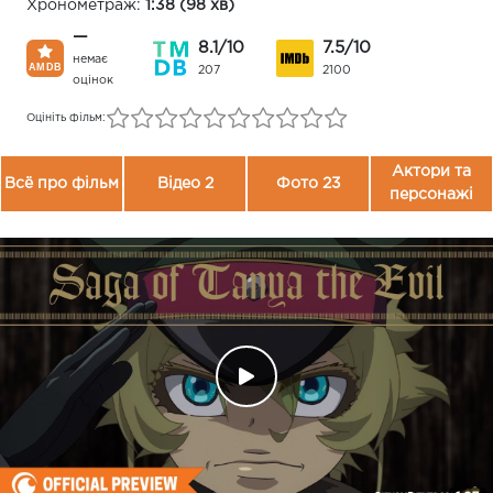
Хронометраж:
1:38 (98 хв)
—
8.1/10
7.5/10
немає
207
2100
оцінок
Оцініть фільм:
Актори та
Всё про фільм
Відео 2
Фото 23
персонажі