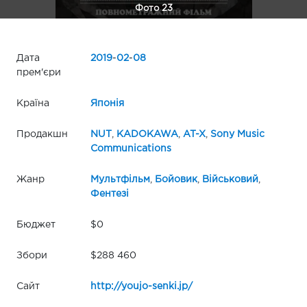
Фото 23
Дата
2019
-
02
-
08
прем'єри
Країна
Японія
Продакшн
NUT
,
KADOKAWA
,
AT-X
,
Sony Music
Communications
Жанр
Мультфільм
,
Бойовик
,
Військовий
,
Фентезі
Бюджет
$0
Збори
$288 460
Сайт
http://youjo-senki.jp/