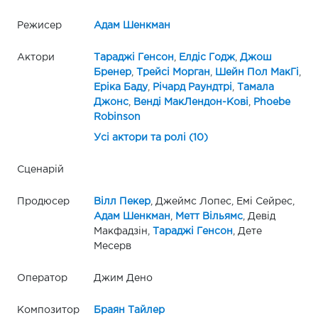
Режисер
Адам Шенкман
Актори
Тараджі Генсон
,
Елдіс Годж
,
Джош
Бренер
,
Трейсі Морган
,
Шейн Пол МакГі
,
Еріка Баду
,
Річард Раундтрі
,
Тамала
Джонс
,
Венді МакЛендон-Кові
,
Phoebe
Robinson
Усі актори та ролі (10)
Сценарій
Продюсер
Вілл Пекер
, Джеймс Лопес, Емі Сейрес,
Адам Шенкман
,
Метт Вільямс
, Девід
Макфадзін,
Тараджі Генсон
, Дете
Месерв
Оператор
Джим Дено
Композитор
Браян Тайлер