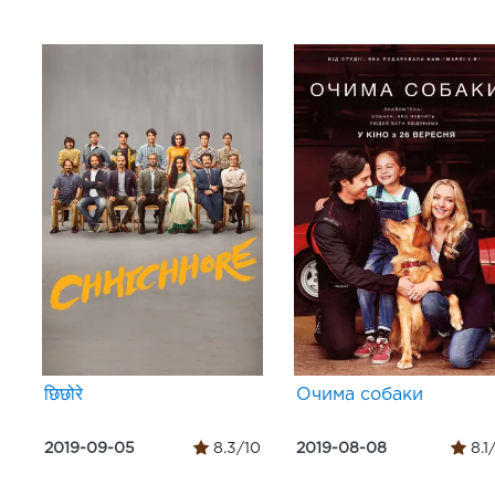
छिछोरे
Очима собаки
2019-09-05
8.3/10
2019-08-08
8.1