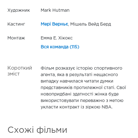
Художник
Mark Hutman
Кастинг
Мері Верньє
, Мішель Вейд Берд
Монтаж
Емма Е. Хікокс
Вся команда (115)
Короткий
Фільм розказує історію спортивного
зміст
агента, яка в результаті нещасного
випадку навчилася читати думки
представників протилежної статі. Свої
новопридбані здатності жінка буде
використовувати переважно з метою
укласти контракт із зіркою NBA.
Схожі фільми