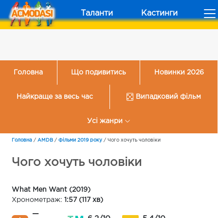
Таланти
Кастинги
Головна
Що подивитись
Новинки 2026
Найкраще за весь час
Випадковий фільм
Усі жанри
Головна
/
AMDB
/
Фільми 2019 року
/
Чого хочуть чоловіки
Чого хочуть чоловіки
What Men Want (2019)
Хронометраж:
1:57 (117 хв)
—