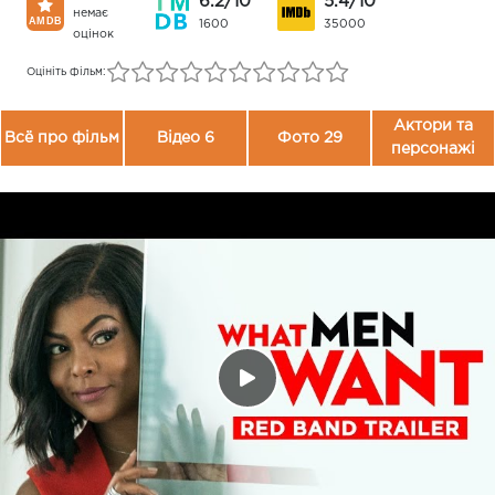
6.2/10
5.4/10
немає
1600
35000
оцінок
Оцініть фільм:
Актори та
Всё про фільм
Відео 6
Фото 29
персонажі