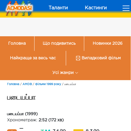
Таланти
Кастинги
Головна
Що подивитись
Новинки 2026
Найкраще за весь час
Випадковий фільм
Усі жанри
Головна
/
AMDB
/
Фільми 1999 року
/
படையப்பா
படையப்பா
படையப்பா (1999)
Хронометраж:
2:52 (172 хв)
—