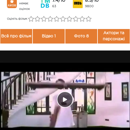
7.4/10
8.3/10
немає
63
9800
оцінок
Оцініть фільм:
Актори та
Всё про фільм
Відео 1
Фото 8
персонажі