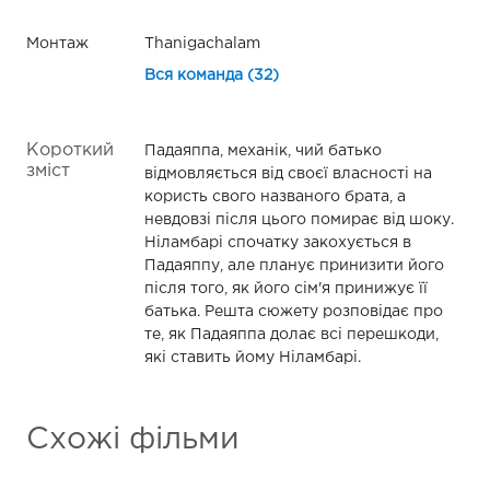
Монтаж
Thanigachalam
Вся команда (32)
Короткий
Падаяппа, механік, чий батько
зміст
відмовляється від своєї власності на
користь свого названого брата, а
невдовзі після цього помирає від шоку.
Нiламбарі спочатку закохується в
Падаяппу, але планує принизити його
після того, як його сім'я принижує її
батька. Решта сюжету розповідає про
те, як Падаяппа долає всі перешкоди,
які ставить йому Нiламбарі.
Схожі фільми