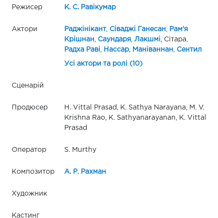
Режисер
К. С. Равікумар
Актори
Раджінікант
,
Сіваджі Ганесан
,
Рам'я
Крішнан
,
Саундаря
,
Лакшмі
, Сітара,
Радха Раві
,
Нассар
,
Маніваннан
,
Сентил
Усі актори та ролі (10)
Сценарій
Продюсер
H. Vittal Prasad, K. Sathya Narayana, M. V.
Krishna Rao, K. Sathyanarayanan, K. Vittal
Prasad
Оператор
S. Murthy
Композитор
А. Р. Рахман
Художник
Кастинг