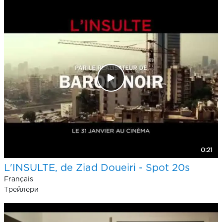
0:21
L'INSULTE, de Ziad Doueiri - Spot 20s
Français
Трейлери