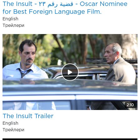
The Insult - قضية رقم ٢٣ - Oscar Nominee
for Best Foreign Language Film.
English
Трейлери
2:10
The Insult Trailer
English
Трейлери