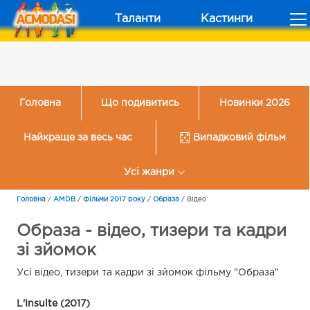
Таланти
Кастинги
Головна
Що подивитись
Новинки 2026
Найкраще за весь час
Випадковий фільм
Усі жанри
Головна
/
AMDB
/
Фільми 2017 року
/
Образа
/
Відео
Образа - відео, тизери та кадри
зі зйомок
Усі відео, тизери та кадри зі зйомок фільму "Образа"
L'Insulte (2017)