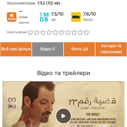
Хронометраж:
1:52 (112 хв)
—
7.5/10
7.6/10
немає
481
19000
оцінок
Оцініть фільм:
Актори та
Всё про фільм
Відео 5
Фото 24
персонажі
Відео та трейлери