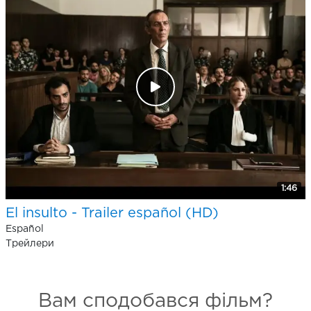
1:46
El insulto - Trailer español (HD)
Español
Трейлери
Вам сподобався фільм?