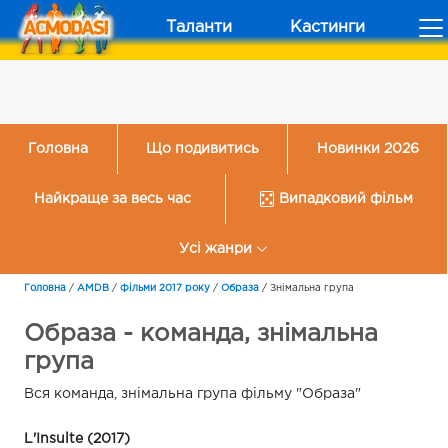
Таланти
Кастинги
Головна
Що подивитись
Новинки 2026
Найкраще за весь час
Випадковий фільм
Усі жанри
Головна
/
AMDB
/
Фільми 2017 року
/
Образа
/
Знімальна група
Образа - команда, знімальна
група
Вся команда, знімальна група фільму "Образа"
L'Insulte (2017)