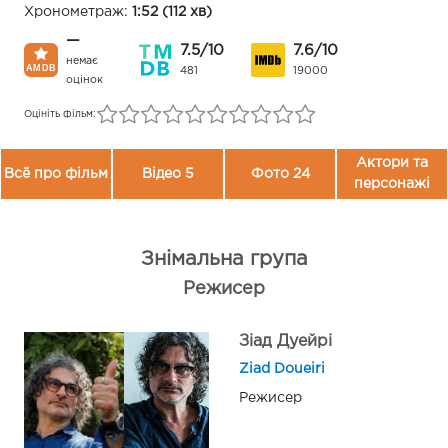
Хронометраж:
1:52 (112 хв)
—
7.5/10
7.6/10
немає
481
19000
оцінок
Оцініть фільм:
Актори та
Всё про фільм
Відео 5
Фото 24
персонажі
Знімальна група
Режисер
Зіад Дуейрі
Ziad Doueiri
Режисер